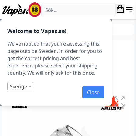
Vapes.se
Tillverkare
Hellvape
Welcome to Vapes.se!
We've noticed that you're accessing this
Hellvape HellBeast
page outside Sweden. In order for you to
get the correct pricing and best
Bubbelglas (5 ml)
experience, please select your shipping
country. We will only ask for this once.
Art.nr: 36812
Slut i lager
Sverige
Close