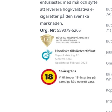
entusiaster, med mål och syfte
att leverera högkvalitativa e-
But
7A)
cigaretter på den svenska
marknaden.
But
Org. Nr:
559079-5265
71)
But
Job
Om
Bli
Who
Köp
Int