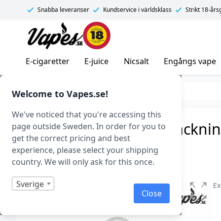
Snabba leveranser
Kundservice i världsklass
Strikt 18-år
Vapes.se
E-cigaretter
E-juice
Nicsalt
Engångs vape
Tillverkare
Vapes.se
Welcome to Vapes.se!
We've noticed that you're accessing this
SMOK TFV8 Baby V2 Packning
page outside Sweden. In order for you to
get the correct pricing and best
Art.nr: 36655
experience, please select your shipping
Slut i lager
country. We will only ask for this once.
Sverige
Ex
Close