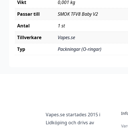
Vikt
0,001 kg
Passar till
SMOK TFV8 Baby V2
Antal
1 st
Tillverkare
Vapes.se
Typ
Packningar (O-ringar)
Footer
Inf
Vapes.se startades 2015 i
Lidköping och drivs av
Va