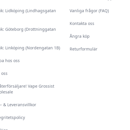
ik: Lidköping (Lindhagsgatan
Vanliga frågor (FAQ)
Kontakta oss
ik: Göteborg (Drottninggatan
Ångra köp
ik: Linköping (Nordengatan 1B)
Returformulär
ba hos oss
 oss
 återförsäljare! Vape Grossist
lesale
- & Leveransvillkor
egritetspolicy