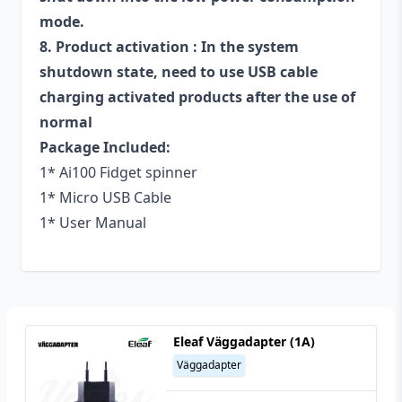
mode.
8. Product activation : In the system
shutdown state, need to use USB cable
charging activated products after the use of
normal
Package Included:
1* Ai100 Fidget spinner
1* Micro USB Cable
1* User Manual
Eleaf Väggadapter (1A)
Väggadapter