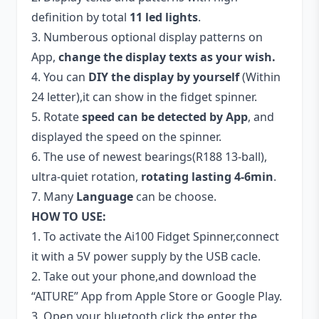
definition by total
11 led lights
.
3. Numberous optional display patterns on
App,
change the display texts as your wish.
4. You can
DIY the display by yourself
(Within
24 letter),it can show in the fidget spinner.
5. Rotate
speed can be detected by App
, and
displayed the speed on the spinner.
6. The use of newest bearings(R188 13-ball),
ultra-quiet rotation,
rotating lasting 4-6min
.
7. Many
Language
can be choose.
HOW TO USE:
1. To activate the Ai100 Fidget Spinner,connect
it with a 5V power supply by the USB cacle.
2. Take out your phone,and download the
“AITURE” App from Apple Store or Google Play.
3. Open your bluetooth,click the enter the