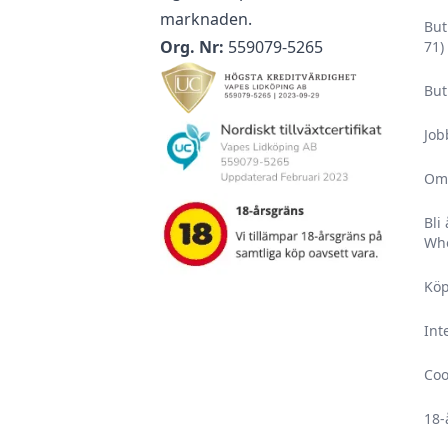
marknaden.
But
Org. Nr:
559079-5265
71)
But
Job
Om
Bli
Who
Köp
Int
Coo
18-