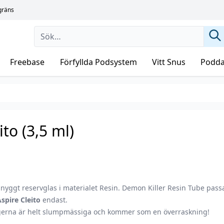
sgräns
Freebase
Förfyllda Podsystem
Vitt Snus
Podda
to (3,5 ml)
snyggt reservglas i materialet Resin. Demon Killer Resin Tube pass
spire Cleito
endast.
gerna är helt slumpmässiga och kommer som en överraskning!