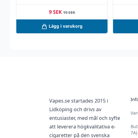
9 SEK
19 SEK
Lägg i varukorg
Footer
Inf
Vapes.se startades 2015 i
Lidköping och drivs av
Va
entusiaster, med mål och syfte
att leverera högkvalitativa e-
But
7A)
cigaretter på den svenska