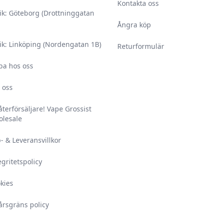
Kontakta oss
ik: Göteborg (Drottninggatan
Ångra köp
ik: Linköping (Nordengatan 1B)
Returformulär
ba hos oss
 oss
 återförsäljare! Vape Grossist
lesale
- & Leveransvillkor
egritetspolicy
kies
årsgräns policy