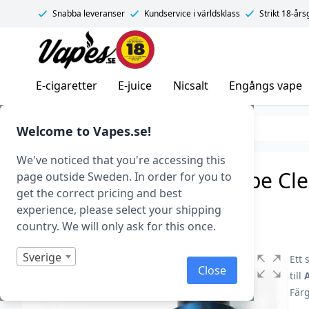
Snabba leveranser
Kundservice i världsklass
Strikt 18-år
Vapes.se
E-cigaretter
E-juice
Nicsalt
Engångs vape
Tillverkare
Demon Killer
Welcome to Vapes.se!
We've noticed that you're accessing this
Demon Killer Resin Tube Clei
page outside Sweden. In order for you to
get the correct pricing and best
Art.nr: 38093
experience, please select your shipping
Slut i lager
country. We will only ask for this once.
Sverige
Ett 
Close
till
A
Fär