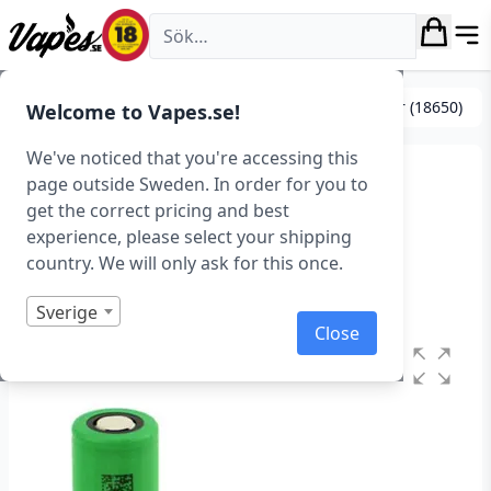
Vapes.se
Tillbehör & DIY
Batterier & laddning
Batterier (18650)
Welcome to Vapes.se!
We've noticed that you're accessing this
Sony VTC5A 18650 25A
page outside Sweden. In order for you to
get the correct pricing and best
(2600 mAh)
experience, please select your shipping
country. We will only ask for this once.
Art.nr: 38325
Slut i lager
Sverige
Close