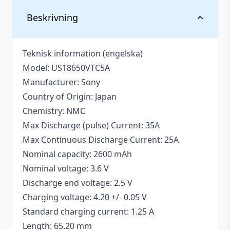
Vikt
0,06 kg
Beskrivning
Antal
1 st
Teknisk information (engelska)
Typ
Batteri
Model: US18650VTC5A
Manufacturer: Sony
Country of Origin: Japan
Chemistry: NMC
Max Discharge (pulse) Current: 35A
Max Continuous Discharge Current: 25A
Nominal capacity: 2600 mAh
Nominal voltage: 3.6 V
Discharge end voltage: 2.5 V
Charging voltage: 4.20 +/- 0.05 V
Standard charging current: 1.25 A
Length: 65.20 mm