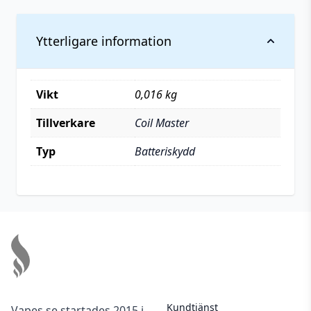
Ytterligare information
Vikt
0,016 kg
Tillverkare
Coil Master
Typ
Batteriskydd
Footer
Kundtjänst
Vapes.se startades 2015 i