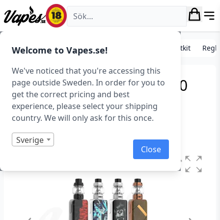
Vapes.se
E-cigarett startkit/paket
Standard e-cigarett startkit
Regle
Welcome to Vapes.se!
We've noticed that you're accessing this
Vaporesso Luxe 2 Kit (220
page outside Sweden. In order for you to
get the correct pricing and best
W, 8 ml)
experience, please select your shipping
country. We will only ask for this once.
Art.nr: 39692
Slut i lager
Sverige
Close