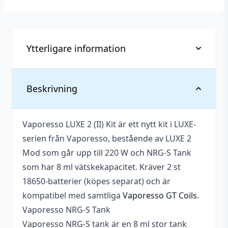
Ytterligare information
Max diameter på
Beskrivning
30 mm
atomizer
Vätskekapacitet
8 ml
Vaporesso LUXE 2 (II) Kit är ett nytt kit i LUXE-
serien från Vaporesso, bestående av LUXE 2
Variabel watt
5 – 220 W
Mod som går upp till 220 W och NRG-S Tank
Utbytbara batterier
Ja
som har 8 ml vätskekapacitet. Kräver 2 st
18650-batterier (köpes separat) och är
USB-anslutning
Micro-USB
kompatibel med samtliga
Vaporesso GT Coils
.
Typ
Startkit (Reglerbar)
Vaporesso NRG-S Tank
Vaporesso NRG-S tank är en 8 ml stor tank
Tillverkare
Vaporesso