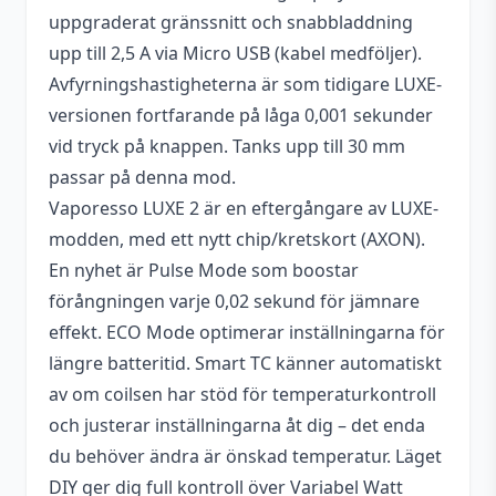
uppgraderat gränssnitt och snabbladdning
Laddning via USB
Ja (Max 2,5 A)
upp till 2,5 A via Micro USB (kabel medföljer).
Avfyrningshastigheterna är som tidigare LUXE-
Justerbart luftflöde
Ja
versionen fortfarande på låga 0,001 sekunder
Höjd
145,8 mm
vid tryck på knappen. Tanks upp till 30 mm
Uppgraderingsbar
passar på denna mod.
Ja
mjukvar/firmware
Vaporesso LUXE 2 är en eftergångare av LUXE-
modden, med ett nytt chip/kretskort (AXON).
Diameter
30 mm
En nyhet är Pulse Mode som boostar
Bredd
47,8 mm
förångningen varje 0,02 sekund för jämnare
effekt. ECO Mode optimerar inställningarna för
Batterityper som
18650
längre batteritid. Smart TC känner automatiskt
stöds
av om coilsen har stöd för temperaturkontroll
Batterier medföljer
Nej
och justerar inställningarna åt dig – det enda
Antal batterier som
du behöver ändra är önskad temperatur. Läget
2 st
krävs
DIY ger dig full kontroll över Variabel Watt