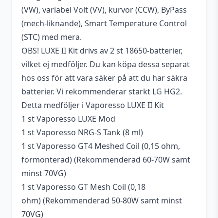
(VW), variabel Volt (VV), kurvor (CCW), ByPass
Anslutning (Drip
510
(mech-liknande), Smart Temperature Control
tip)
(STC) med mera.
Tjocklek (Djup)
29,5 mm
OBS! LUXE II Kit drivs av 2 st 18650-batterier,
vilket ej medföljer. Du kan köpa dessa separat
hos oss för att vara säker på att du har säkra
batterier. Vi rekommenderar starkt LG HG2.
Detta medföljer i Vaporesso LUXE II Kit
1 st Vaporesso LUXE Mod
1 st Vaporesso NRG-S Tank (8 ml)
1 st Vaporesso GT4 Meshed Coil (0,15 ohm,
förmonterad) (Rekommenderad 60-70W samt
minst 70VG)
1 st Vaporesso GT Mesh Coil (0,18
ohm) (Rekommenderad 50-80W samt minst
70VG)