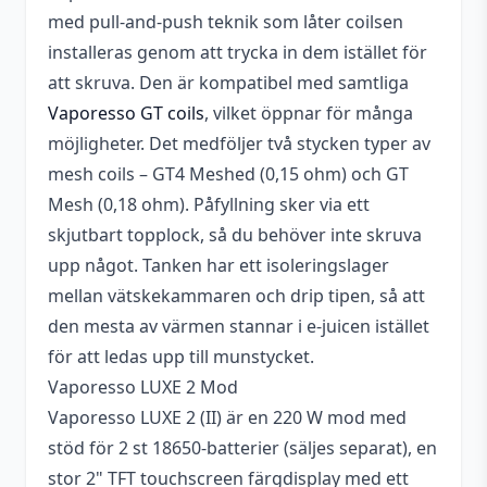
med pull-and-push teknik som låter coilsen
Temperaturkontroll
Ja
installeras genom att trycka in dem istället för
att skruva. Den är kompatibel med samtliga
Skärm
2" TFT Färgskärm
Vaporesso GT coils
, vilket öppnar för många
Påfyllningsmetod
Toppfyllning (top fill)
möjligheter. Det medföljer två stycken typer av
Utbytbart
mesh coils – GT4 Meshed (0,15 ohm) och GT
Ja
munstycke
Mesh (0,18 ohm). Påfyllning sker via ett
skjutbart topplock, så du behöver inte skruva
MTL/DL
DTL
upp något. Tanken har ett isoleringslager
Lägsta ohm
0,03 ohm
mellan vätskekammaren och drip tipen, så att
den mesta av värmen stannar i e-juicen istället
Anslutning (Gänga)
510
för att ledas upp till munstycket.
Bypass, Superplayer
Vaporesso LUXE 2 Mod
Mode,
Vaporesso LUXE 2 (II) är en 220 W mod med
Lägen
Temperaturkontroll,
stöd för 2 st 18650-batterier (säljes separat), en
Variabel Volt (VV),
stor 2" TFT touchscreen färgdisplay med ett
Variabel Watt (VW/Power)