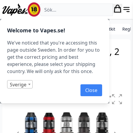
Vapes.se
E-cigarett startkit/paket
Standard e-cigarett startkit
Regle
Welcome to Vapes.se!
We've noticed that you're accessing this
OBS Cube Kit (3000 mAh, 2
page outside Sweden. In order for you to
get the correct pricing and best
ml)
experience, please select your shipping
country. We will only ask for this once.
Art.nr: 37049
Slut i lager
Sverige
Close