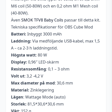
M6 coil (50-80W) och en 0,2 ohm M1 Mesh coil
(40-80W).
Även
SMOK TFV8 Baby Coils
passar till detta kit.
Tekniska specifikationer för OBS Cube Mod
Batteri:
Inbyggt 3000 mAh
Laddning:
Via medföljande USB-kabel, max 1,5
A – ca 2-3 h laddningstid.
Högsta watt
: 80 W
Display:
0,96″ LED-skärm
Resistansomfång
: 0,1 – 3 ohm
Volt ut
: 3,2 -4,2 V
Max diameter på mod
: 30,6 mm
Material:
Zinklegering
Lägen
: Wattage Mode (auto)
Storlek:
81,5*30,6*30,6 mm
Vikt
: 152 g