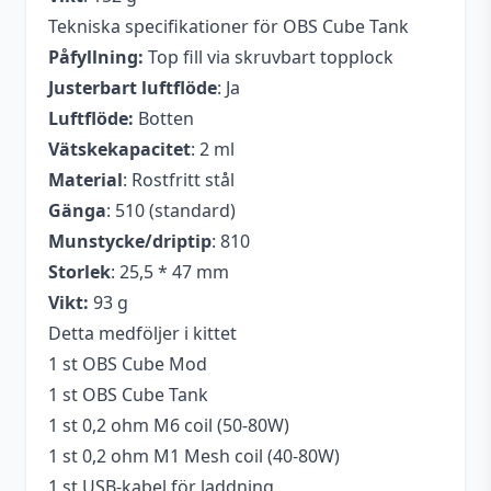
Tekniska specifikationer för OBS Cube Tank
Påfyllning:
Top fill via skruvbart topplock
Justerbart luftflöde
: Ja
Luftflöde:
Botten
Vätskekapacitet
: 2 ml
Material
: Rostfritt stål
Gänga
: 510 (standard)
Munstycke/driptip
: 810
Storlek
: 25,5 * 47 mm
Vikt:
93 g
Detta medföljer i kittet
1 st OBS Cube Mod
1 st OBS Cube Tank
1 st 0,2 ohm M6 coil (50-80W)
1 st 0,2 ohm M1 Mesh coil (40-80W)
1 st USB-kabel för laddning