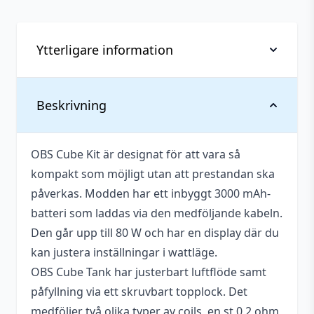
Ytterligare information
Batterier
Beskrivning
Ja
medföljer
Batterikapacitet
3000 mAh
OBS Cube Kit är designat för att vara så
kompakt som möjligt utan att prestandan ska
Diameter
25,5 mm
påverkas. Modden har ett inbyggt 3000 mAh-
Tillverkare
OBS
batteri som laddas via den medföljande kabeln.
Den går upp till 80 W och har en display där du
Typ
Startkit (Reglerbar)
kan justera inställningar i wattläge.
Utbytbara
OBS Cube Tank har justerbart luftflöde samt
Nej
batterier
påfyllning via ett skruvbart topplock. Det
Vätskekapacitet
2 ml
medföljer två olika typer av coils, en st 0,2 ohm