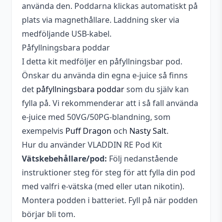
Utbytbara
använda den. Poddarna klickas automatiskt på
Nej
batterier
plats via magnethållare. Laddning sker via
Vätskekapacitet
1,5 ml
medföljande USB-kabel.
Påfyllningsbara poddar
Automatiska inställningar, För
I detta kit medföljer en påfyllningsbar pod.
Egenskaper
nybörjare, Kompakt, Sluta-
Önskar du använda din egna e-juice så finns
röka-kit
det
påfyllningsbara poddar
som du själv kan
fylla på. Vi rekommenderar att i så fall använda
e-juice med 50VG/50PG-blandning, som
exempelvis
Puff Dragon
och
Nasty Salt
.
Hur du använder VLADDIN RE Pod Kit
Vätskebehållare/pod:
Följ nedanstående
instruktioner steg för steg för att fylla din pod
med valfri e-vätska (med eller utan nikotin).
Montera podden i batteriet. Fyll på när podden
börjar bli tom.