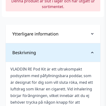
Denna produkt är slut i lager och har utgått ur
sortimentet.
Ytterligare information
Vikt
0,053 kg
Beskrivning
Batterier
Ja
medföljer
VLADDIN RE Pod Kit är ett ultrakompakt
podsystem med påfyllningsbara poddar, som
Batterikapacitet
350 mAh
är designat för dig som vill sluta röka, med ett
Tillverkare
VLADDIN
luftdrag som liknar en cigarett. Vid inhalering
börjar förångningen, vilket innebär att du ej
Typ
Startkit (Podsystem)
behöver trycka på någon knapp för att