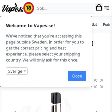
Vapes.se
E-cigarett startkit/paket
Standard e-cigarett startkit
Pods
Welcome to Vapes.se!
We've noticed that you're accessing this
VLADDIN RE Pod Kit (350
page outside Sweden. In order for you to
get the correct pricing and best
mAh, 1,5 ml, Podsystem)
experience, please select your shipping
country. We will only ask for this once.
Art.nr: 36592
Slut i lager
Sverige
Close