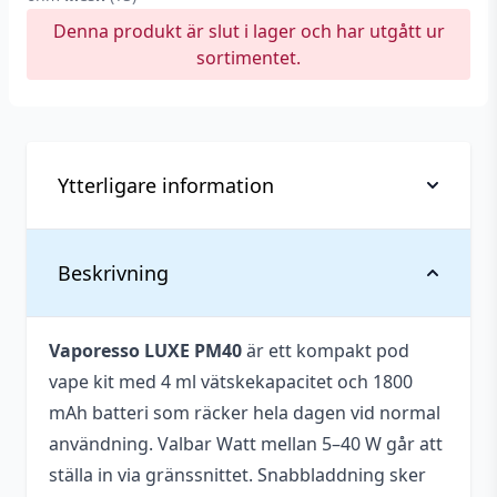
Denna produkt är slut i lager och har utgått ur
sortimentet.
Ytterligare information
Batterikapacitet
1800 mAh
Beskrivning
Bredd
44,2 mm
Vaporesso LUXE PM40
är ett kompakt pod
Höjd
96,45 mm
vape kit med 4 ml vätskekapacitet och 1800
Laddning via USB
Ja (Max 2 A)
mAh batteri som räcker hela dagen vid normal
användning. Valbar Watt mellan 5–40 W går att
Lägen
Variabel Watt (VW/Power)
ställa in via gränssnittet. Snabbladdning sker