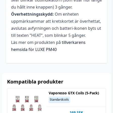
sker blinkar tidsindikatorn (som visar hur länge
du hållt inne knappen) 3 gånger.
Överhettningsskydd:
Om enheten
uppmärksammar att kretskortet är överhettat,
avslutas avfyrningen och batteri-ikonen byts ut
till texten ”HEAT”, som blinkar 5 gånger.
Läs mer om produkten på
tillverkarens
hemsida för LUXE PM40
Kompatibla produkter
Vaporesso GTX Coils (5-Pack)
Standardcoils
169
SEK