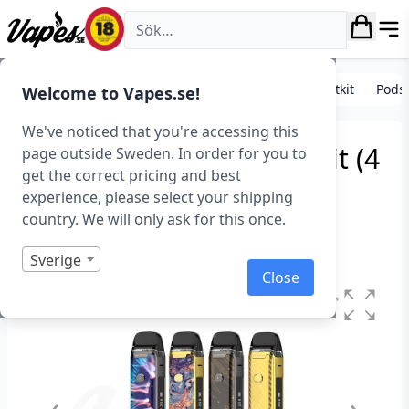
Vapes.se
E-cigarett startkit/paket
Standard e-cigarett startkit
Pods
Welcome to Vapes.se!
We've noticed that you're accessing this
Vaporesso LUXE PM40 Kit (4
page outside Sweden. In order for you to
get the correct pricing and best
ml, 1800 mAh)
experience, please select your shipping
country. We will only ask for this once.
Art.nr: 39838
Slut i lager
Sverige
Close