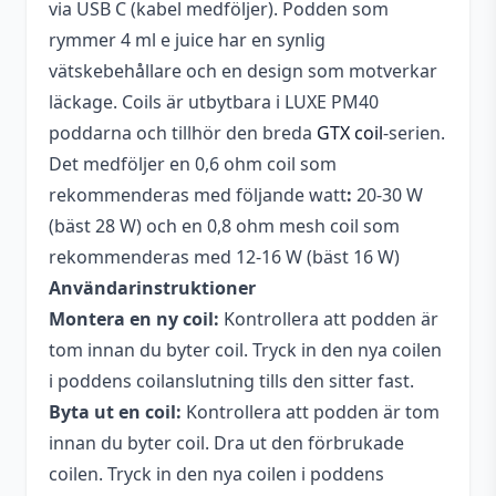
MTL/DL
DTL, MTL
via USB C (kabel medföljer). Podden som
rymmer 4 ml e juice har en synlig
Påfyllningsmetod
Toppfyllning (top fill)
vätskebehållare och en design som motverkar
Skärm
OLED
läckage. Coils är utbytbara i LUXE PM40
poddarna och tillhör den breda
GTX coil
-serien.
Tillverkare
Vaporesso
Det medföljer en 0,6 ohm coil som
Typ
Startkit (Podsystem)
rekommenderas med följande watt
:
20-30 W
(bäst 28 W) och en 0,8 ohm mesh coil som
USB-anslutning
USB-C
rekommenderas med 12-16 W (bäst 16 W)
Variabel watt
5 – 40 W
Användarinstruktioner
Montera en ny coil:
Vätskekapacitet
Kontrollera att podden är
4 ml
tom innan du byter coil. Tryck in den nya coilen
Tjocklek (Djup)
Okänt
i poddens coilanslutning tills den sitter fast.
Byta ut en coil:
Kontrollera att podden är tom
innan du byter coil. Dra ut den förbrukade
coilen. Tryck in den nya coilen i poddens