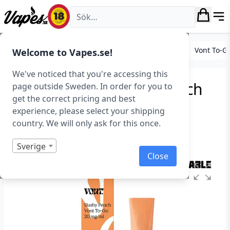
Vapes.se
E-cigarett startkit/paket
Engångs vape
Vont
Vont To-G
Welcome to Vapes.se!
We've noticed that you're accessing this
Vont To-Go – Slushy Peach
page outside Sweden. In order for you to
get the correct pricing and best
(20 mg, Engångs vape)
experience, please select your shipping
country. We will only ask for this once.
Art.nr: 41050
Slut i lager
Sverige
Close