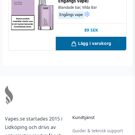
Engångs vape)
angivna i säkerhetsbilagan, vänligen uppsök
Blandade bär, Vilda Bär
läkare och ta med förpackningen samt
Engångs vape
säkerhetsbilagan.
E-vätskor med nikotin har en hållbarhet på
89
SEK
minst 2 år vid oöppnad förpackning och minst
Lägg i varukorg
1 månad vid öppnad förpackning – vid
förvaring bortom solljus mellan 5-25 °C på en
torr och mörk plats.
Footer
Kundtjänst
Vapes.se startades 2015 i
Lidköping och drivs av
Guider & teknisk support