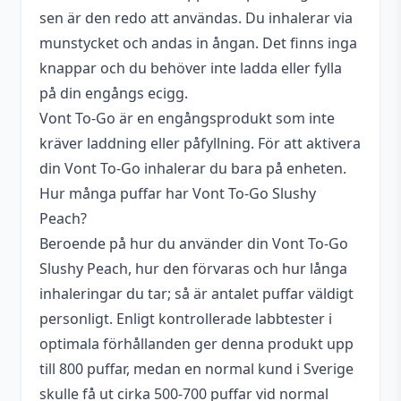
Nikotin
20 mg
sen är den redo att användas. Du inhalerar via
munstycket och andas in ångan. Det finns inga
Smakprofil
Persika
,
Slush
knappar och du behöver inte ladda eller fylla
Tillverkare
Vont
på din engångs ecigg.
Vont To-Go är en engångsprodukt som inte
Typ
Engångs vape
kräver laddning eller påfyllning. För att aktivera
Vätskekapacitet
2 ml
din Vont To-Go inhalerar du bara på enheten.
Hur många puffar har Vont To-Go Slushy
Peach?
Beroende på hur du använder din Vont To-Go
Slushy Peach, hur den förvaras och hur långa
inhaleringar du tar; så är antalet puffar väldigt
personligt. Enligt kontrollerade labbtester i
optimala förhållanden ger denna produkt upp
till 800 puffar, medan en normal kund i Sverige
skulle få ut cirka 500-700 puffar vid normal