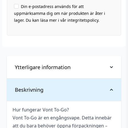
Din e-postadress används för att
uppmärksamma dig om när produkten är åter i
lager. Du kan läsa mer i vår integritetspolicy.
Ytterligare information
Vikt
0,025 kg
Beskrivning
Antal
1 st
Hur fungerar Vont To-Go?
Innehåller
Ja
Vont To-Go är en engångsvape. Detta innebär
cooling
att du bara behöver öppna förpackningen –