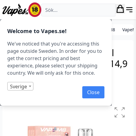
Vapes.se
E-cigarett startkit/paket
Engångs vape
VapeM8
VapeM8
Welcome to Vapes.se!
We've noticed that you're accessing this
VapeM8 Crystal Box Dual
page outside Sweden. In order for you to
get the correct pricing and best
Mesh – Jordgubb Burst (14,9
experience, please select your shipping
mg, Engångs vape)
country. We will only ask for this once.
Art.nr: 43117
Sverige
Close
Slut i lager