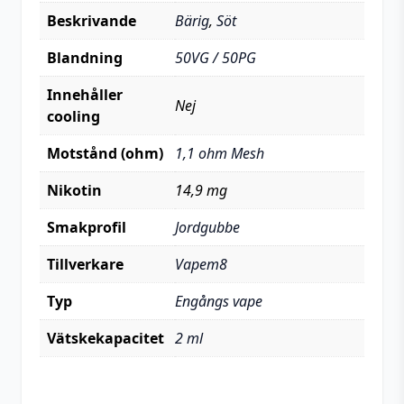
Beskrivande
Bärig
,
Söt
Blandning
50VG / 50PG
Innehåller
Nej
cooling
Motstånd (ohm)
1,1 ohm Mesh
Nikotin
14,9 mg
Smakprofil
Jordgubbe
Tillverkare
Vapem8
Typ
Engångs vape
Vätskekapacitet
2 ml