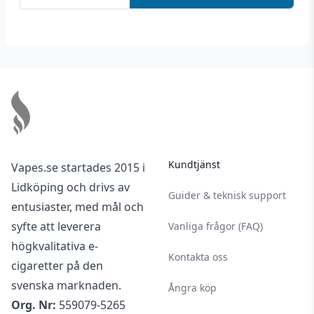
säkerhetsbilagan.
E-vätskor med nikotin har en hållbarhet på
minst 2 år vid oöppnad förpackning och minst
1 månad vid öppnad förpackning – vid
Footer
förvaring bortom solljus mellan 5-25 °C på en
torr och mörk plats.
Kundtjänst
Vapes.se startades 2015 i
Lidköping och drivs av
Guider & teknisk support
entusiaster, med mål och
syfte att leverera
Vanliga frågor (FAQ)
högkvalitativa e-
Kontakta oss
cigaretter på den
svenska marknaden.
Ångra köp
Org. Nr:
559079-5265