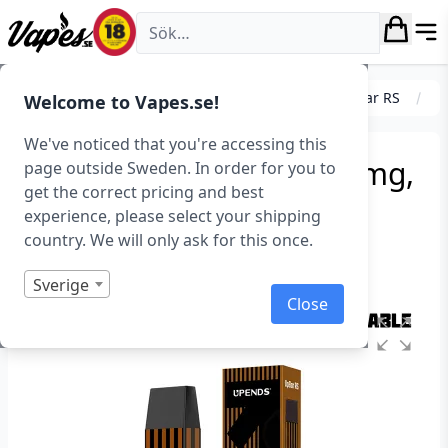
Vapes.se
E-cigarett startkit/paket
Engångs vape
UpBar RS
Welcome to Vapes.se!
We've noticed that you're accessing this
UpBar RS – Tobacco (20 mg,
page outside Sweden. In order for you to
get the correct pricing and best
Disposable)
experience, please select your shipping
country. We will only ask for this once.
Art.nr: 40836
Slut i lager
Sverige
Close