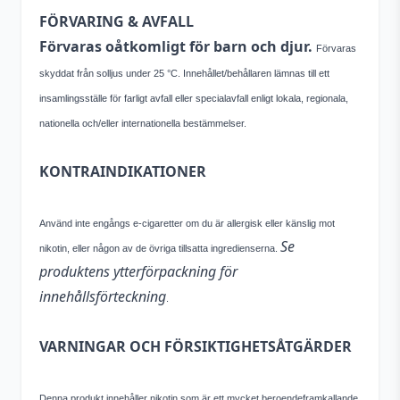
FÖRVARING & AVFALL
Förvaras oåtkomligt för barn och djur.
Förvaras
skyddat från solljus under 25 °C. Innehållet/behållaren lämnas till ett
insamlingsställe för farligt avfall eller specialavfall enligt lokala, regionala,
nationella och/eller internationella bestämmelser.
KONTRAINDIKATIONER
Använd inte engångs e-cigaretter om du är allergisk eller känslig mot
Se
nikotin, eller någon av de övriga tillsatta ingredienserna.
produktens ytterförpackning för
innehållsförteckning
.
VARNINGAR OCH FÖRSIKTIGHETSÅTGÄRDER
Denna produkt innehåller nikotin som är ett mycket beroendeframkallande