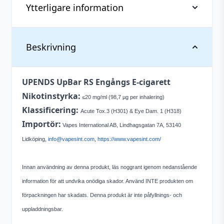
Ytterligare information
Vikt
0,028 kg
Beskrivning
Dimensioner
33 × 18 × 122 mm
UPENDS UpBar RS Engångs E-cigarett
Antal
1 st
Nikotinstyrka:
≤20 mg/ml (98,7 µg per inhalering)
Innehåller
Klassificering:
Acute Tox.3 (H301) & Eye Dam. 1 (H318)
Nej
cooling
Importör:
Vapes International AB, Lindhagsgatan 7A, 53140
Nikotin
20 mg
Lidköping,
info@vapesint.com
,
https://www.vapesint.com/
Smakprofil
Tobak
Innan användning av denna produkt, läs noggrant igenom nedanstående
Tillverkare
Upends
information för att undvika onödiga skador. Använd INTE produkten om
förpackningen har skadats. Denna produkt är inte påfyllnings- och
Typ
Engångs vape
uppladdningsbar.
Vätskekapacitet
2 ml