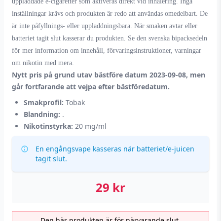
uppladdade e-cigaretter som aktiveras direkt vid inhalering. Inga
inställningar krävs och produkten är redo att användas omedelbart. De
är inte påfyllnings- eller uppladdningsbara. När smaken avtar eller
batteriet tagit slut kasserar du produkten. Se den svenska bipacksedeln
för mer information om innehåll, förvaringsinstruktioner, varningar
om nikotin med mera.
Nytt pris på grund utav bästföre datum 2023-09-08, men
går fortfarande att vejpa efter bästföredatum.
Smakprofil:
Tobak
Blandning:
.
Nikotinstyrka:
20 mg/ml
En engångsvape kasseras när batteriet/e-juicen
tagit slut.
29
kr
Den här produkten är för närvarande slut.