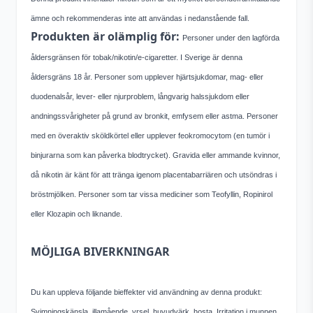
ämne och rekommenderas inte att användas i nedanstående fall.
Produkten är olämplig för:
Personer under den lagförda
åldersgränsen för tobak/nikotin/e-cigaretter. I Sverige är denna
åldersgräns 18 år. Personer som upplever hjärtsjukdomar, mag- eller
duodenalsår, lever- eller njurproblem, långvarig halssjukdom eller
andningssvårigheter på grund av bronkit, emfysem eller astma. Personer
med en överaktiv sköldkörtel eller upplever feokromocytom (en tumör i
binjurarna som kan påverka blodtrycket). Gravida eller ammande kvinnor,
då nikotin är känt för att tränga igenom placentabarriären och utsöndras i
bröstmjölken. Personer som tar vissa mediciner som Teofyllin, Ropinirol
eller Klozapin och liknande.
MÖJLIGA BIVERKNINGAR
Du kan uppleva följande bieffekter vid användning av denna produkt:
Svimningskänsla, illamående, yrsel, huvudvärk, hosta, Irritation i munnen