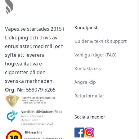
Nikotin är ett mycket beroendeframkallande
ämne.
Nikotin är giftigt i ren form. Denna produkt är
Kundtjänst
Vapes.se startades 2015 i
utspädd men ska användas med försiktighet.
Lidköping och drivs av
Vid kontakt av nikotin på huden bör du alltid
Guider & teknisk support
entusiaster, med mål och
noggrant tvätta den av den del som
syfte att leverera
Vanliga frågor (FAQ)
exponerats.
högkvalitativa e-
Använd gärna handskar och undvik att röra
Kontakta oss
cigaretter på den
dina ögon och ditt ansikte vid hantering av
svenska marknaden.
nikotin.
Ångra köp
Org. Nr:
559079-5265
Nikotin- & tobaksprodukter har en laglig
Returformulär
åldersgräns på 18 år.
Denna produkt är endast avsedd för vuxna
rökare.
Sociala medier
För optimal livslängd på din nikotinvätska bör
den förvaras i 12 °C.