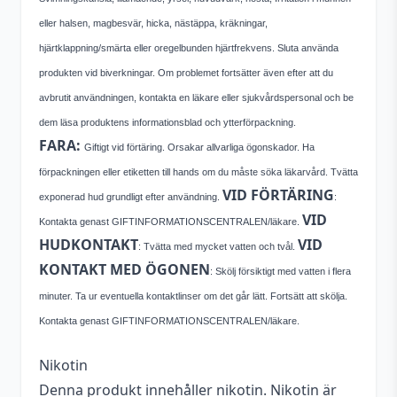
eller halsen, magbesvär, hicka, nästäppa, kräkningar,
hjärtklappning/smärta eller oregelbunden hjärtfrekvens. Sluta använda
produkten vid biverkningar. Om problemet fortsätter även efter att du
avbrutit användningen, kontakta en läkare eller sjukvårdspersonal och be
dem läsa produktens informationsblad och ytterförpackning.
FARA:
Giftigt vid förtäring. Orsakar allvarliga ögonskador. Ha
förpackningen eller etiketten till hands om du måste söka läkarvård. Tvätta
VID FÖRTÄRING
exponerad hud grundligt efter användning.
:
VID
Kontakta genast GIFTINFORMATIONSCENTRALEN/läkare.
HUDKONTAKT
VID
: Tvätta med mycket vatten och tvål.
KONTAKT MED ÖGONEN
: Skölj försiktigt med vatten i flera
minuter. Ta ur eventuella kontaktlinser om det går lätt. Fortsätt att skölja.
Kontakta genast GIFTINFORMATIONSCENTRALEN/läkare.
Nikotin
Denna produkt innehåller nikotin. Nikotin är