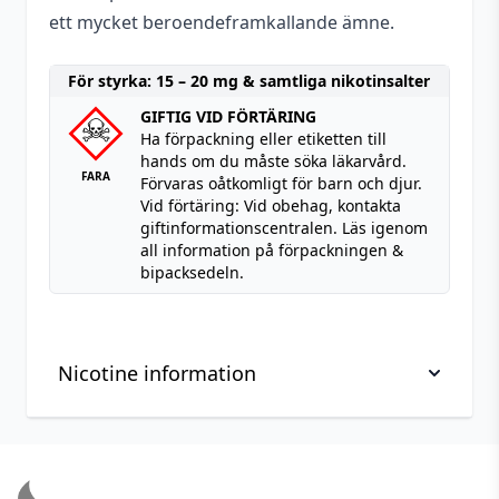
ett mycket beroendeframkallande ämne.
För styrka: 15 – 20 mg & samtliga nikotinsalter
GIFTIG VID FÖRTÄRING
Ha förpackning eller etiketten till
hands om du måste söka läkarvård.
FARA
Förvaras oåtkomligt för barn och djur.
Vid förtäring: Vid obehag, kontakta
giftinformationscentralen. Läs igenom
all information på förpackningen &
bipacksedeln.
Nicotine information
Viktig information om hantering av nikotin, läs
Footer
innan köp