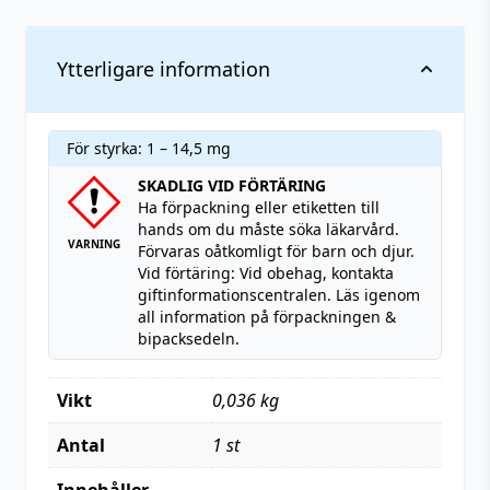
mg,
Engångs
vape)
Ytterligare information
mängd
För styrka: 1 – 14,5 mg
SKADLIG VID FÖRTÄRING
Ha förpackning eller etiketten till
hands om du måste söka läkarvård.
VARNING
Förvaras oåtkomligt för barn och djur.
Vid förtäring: Vid obehag, kontakta
giftinformationscentralen. Läs igenom
all information på förpackningen &
bipacksedeln.
Vikt
0,036 kg
Antal
1 st