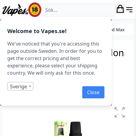
Vapes.se
E-cigarett startkit/paket
Engångs vape
Rev Pod Max
Welcome to Vapes.se!
We've noticed that you're accessing this
Rev Pod Max – Watermelon
page outside Sweden. In order for you to
get the correct pricing and best
Freeze (14 mg, Engångs
experience, please select your shipping
vape)
country. We will only ask for this once.
Art.nr: 43596
Sverige
Close
I lager