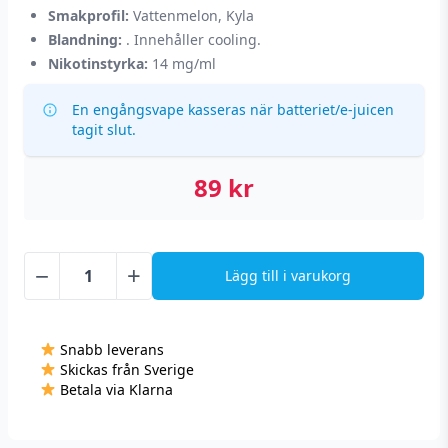
Smakprofil:
Vattenmelon, Kyla
Blandning:
. Innehåller cooling.
Nikotinstyrka:
14 mg/ml
En engångsvape kasseras när batteriet/e-juicen
tagit slut.
89
kr
−
+
Lägg till i varukorg
Rev
Pod
Max
Snabb leverans
-
Skickas från Sverige
Watermelon
Betala via Klarna
Freeze
(14