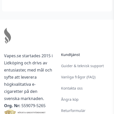
förvaring bortom solljus mellan 5-25 °C på en
torr och mörk plats.
Footer
Kundtjänst
Vapes.se startades 2015 i
Lidköping och drivs av
Guider & teknisk support
entusiaster, med mål och
syfte att leverera
Vanliga frågor (FAQ)
högkvalitativa e-
Kontakta oss
cigaretter på den
svenska marknaden.
Ångra köp
Org. Nr:
559079-5265
Returformulär