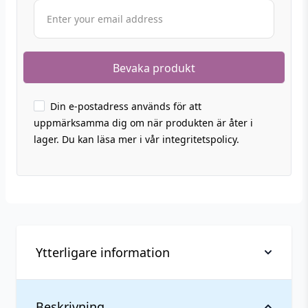
Din e-postadress används för att
uppmärksamma dig om när produkten är åter i
lager. Du kan läsa mer i vår integritetspolicy.
Ytterligare information
Vikt
0,029 kg
Beskrivning