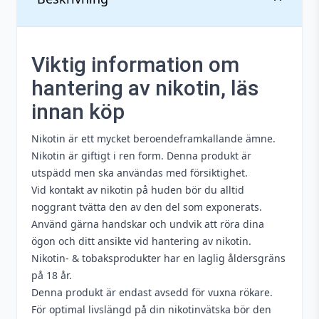
Antal
1 st
Blandning
50VG / 50PG
Viktig information om
hantering av nikotin, läs
Innehåller
Ja
cooling
innan köp
Justerbart
Nikotin är ett mycket beroendeframkallande ämne.
Nej
luftflöde
Nikotin är giftigt i ren form. Denna produkt är
utspädd men ska användas med försiktighet.
Nikotin
20 mg
Vid kontakt av nikotin på huden bör du alltid
Smakprofil
Mentol
noggrant tvätta den av den del som exponerats.
Använd gärna handskar och undvik att röra dina
Tillverkare
Syndicate
ögon och ditt ansikte vid hantering av nikotin.
Nikotin- & tobaksprodukter har en laglig åldersgräns
Typ
Engångs vape
på 18 år.
Denna produkt är endast avsedd för vuxna rökare.
Vätskekapacitet
2 ml
För optimal livslängd på din nikotinvätska bör den