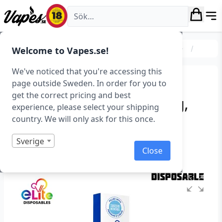
Vapes.se
E-cigarett startkit/paket
Engångs vape
eLite
Welcome to Vapes.se!
We've noticed that you're accessing this
eLite Engångs Vape –
page outside Sweden. In order for you to
get the correct pricing and best
SubZero Menthol (20 mg,
experience, please select your shipping
Disposable)
country. We will only ask for this once.
Art.nr: 40381
Sverige
Close
Slut i lager