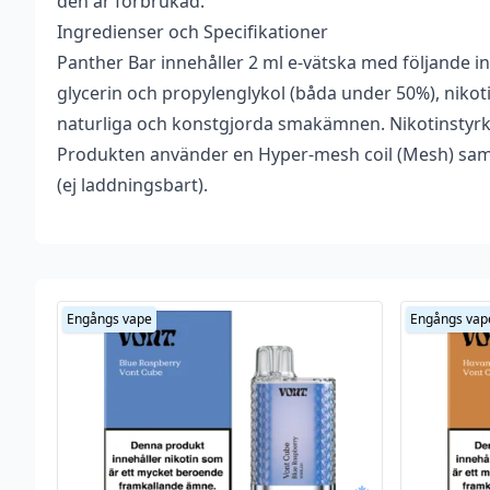
den är förbrukad.
Ingredienser och Specifikationer
Panther Bar innehåller 2 ml e-vätska med följande in
glycerin och propylenglykol (båda under 50%), nikoti
naturliga och konstgjorda smakämnen. Nikotinstyrk
Produkten använder en Hyper-mesh coil (Mesh) samt
(ej laddningsbart).
Viktig information om hantering av nikotin, läs inna
Nikotin är ett mycket beroendeframkallande ämne.
Engångs vape
Engångs vap
Nikotin är giftigt i ren form. Denna produkt är ut
med försiktighet.
Vid kontakt av nikotin på huden bör du alltid noggra
som exponerats.
Använd gärna handskar och undvik att röra dina ögon