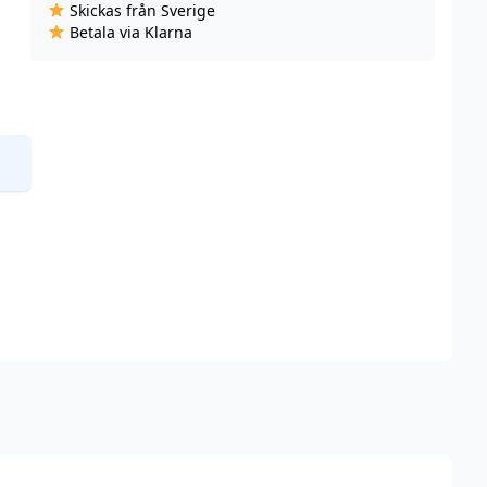
Skickas från Sverige
Ice
Betala via Klarna
(20
mg,
Engångs
vape)
mängd