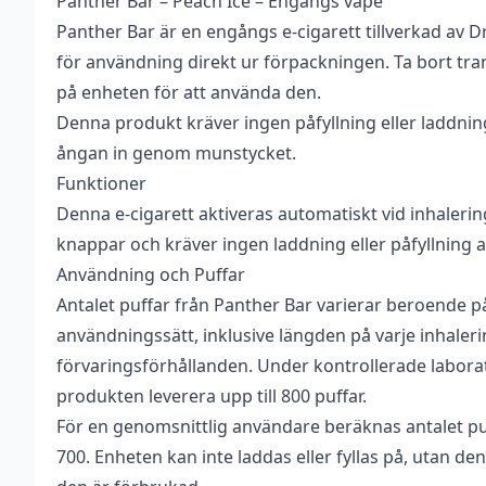
Panther Bar – Peach Ice – Engångs vape
Vikt
0,033 kg
Panther Bar är en engångs e-cigarett tillverkad av 
Antal
1 st
för användning direkt ur förpackningen. Ta bort tr
på enheten för att använda den.
Innehåller
Ja
Denna produkt kräver ingen påfyllning eller laddnin
cooling
ångan in genom munstycket.
Nikotin
20 mg
Funktioner
Tillverkare
Dripped
Denna e-cigarett aktiveras automatiskt vid inhalerin
knappar och kräver ingen laddning eller påfyllning a
Typ
Engångs vape
Användning och Puffar
Vätskekapacitet
2 ml
Antalet puffar från Panther Bar varierar beroende p
användningssätt, inklusive längden på varje inhaler
Beskrivande
Fruktig
,
Kylig
,
Söt
förvaringsförhållanden. Under kontrollerade labora
Smakprofil
Persika
,
Kyla
produkten leverera upp till 800 puffar.
För en genomsnittlig användare beräknas antalet pu
700. Enheten kan inte laddas eller fyllas på, utan den