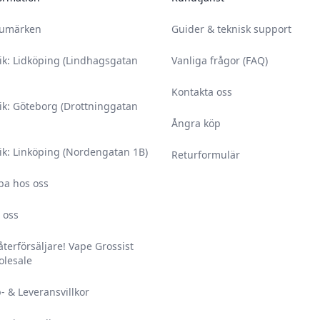
rumärken
Guider & teknisk support
ik: Lidköping (Lindhagsgatan
Vanliga frågor (FAQ)
Kontakta oss
ik: Göteborg (Drottninggatan
Ångra köp
ik: Linköping (Nordengatan 1B)
Returformulär
ba hos oss
 oss
 återförsäljare! Vape Grossist
lesale
- & Leveransvillkor