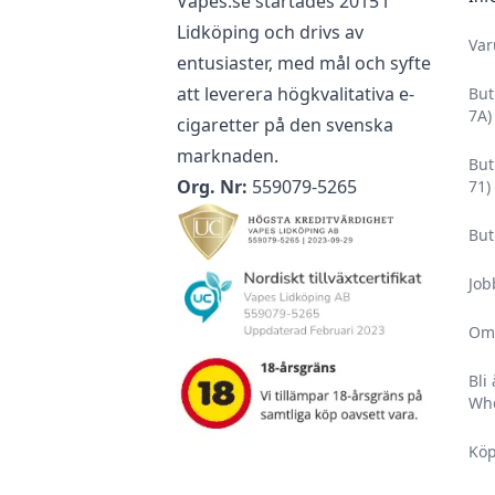
Vapes.se startades 2015 i
Lidköping och drivs av
Va
entusiaster, med mål och syfte
att leverera högkvalitativa e-
But
7A)
cigaretter på den svenska
marknaden.
But
Org. Nr:
559079-5265
71)
But
Job
Om
Bli
Who
Köp