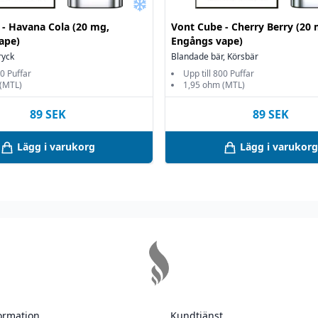
 på 18 år.
 - Havana Cola (20 mg,
Vont Cube - Cherry Berry (20 
ape)
Engångs vape)
ryck
Blandade bär, Körsbär
rvaras i 12 °C.
00 Puffar
Upp till 800 Puffar
 räckhåll för barn och
(MTL)
1,95 ohm (MTL)
89
SEK
89
SEK
 misstänker att ditt
Lägg i varukorg
Lägg i varukorg
 icke-vuxna personer.
 säkerhetsbilagan,
amt säkerhetsbilagan.
år vid oöppnad
ing – vid förvaring
ats.
ormation
Kundtjänst