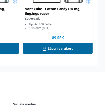
mg,
Vont Cube - Cotton Candy (20 mg,
Engångs vape)
Sockervadd
Upp till 800 Puffar
1,95 ohm (MTL)
89
SEK
Lägg i varukorg
Sociala medier