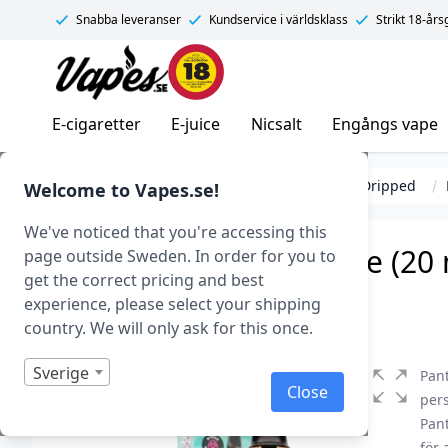
Snabba leveranser
Kundservice i världsklass
Strikt 18-år
Vapes.se
E-cigaretter
E-juice
Nicsalt
Engångs vape
E-cigarett startkit/paket
Engångs vape
Dripped
Welcome to Vapes.se!
We've noticed that you're accessing this
Panther Bar – Peach Ice (20
page outside Sweden. In order for you to
get the correct pricing and best
Art.nr: 43450
experience, please select your shipping
I lager
country. We will only ask for this once.
Sverige
Pan
Close
pers
Pan
för 