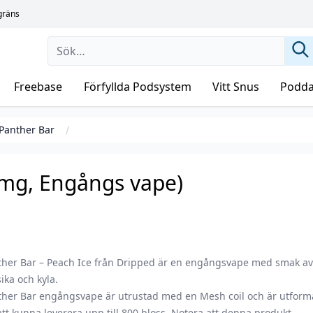
sgräns
Freebase
Förfyllda Podsystem
Vitt Snus
Podda
Panther Bar
 mg, Engångs vape)
ther Bar – Peach Ice från Dripped är en engångsvape med smak a
ika och kyla.
ther Bar engångsvape är utrustad med en Mesh coil och är utfor
att kunna leverera upp till 800 bloss. Notera att denna produkt