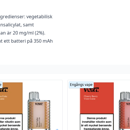
gredienser: vegetabilisk
nsalicylat, samt
an är 20 mg/ml (2%).
 ett batteri på 350 mAh
n köp
e
Engångs vape
spädd men ska användas
nt tvätta den av den del
 och ditt ansikte vid