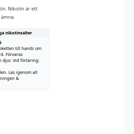
n. Nikotin är ett
 ämne.
ga nikotinsalter
G
iketten till hands om
d. Förvaras
 djur. Vid förtäring:
len. Läs igenom all
kningen &