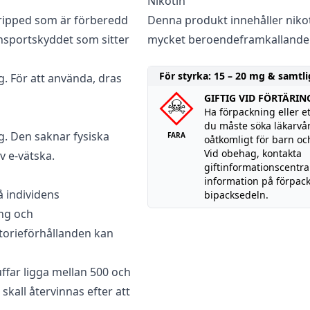
Nikotin
Dripped som är förberedd
Denna produkt innehåller nikoti
ansportskyddet som sitter
mycket beroendeframkallande
För styrka: 15 – 20 mg & samtli
g. För att använda, dras
GIFTIG VID FÖRTÄRIN
Ha förpackning eller et
du måste söka läkarvår
g. Den saknar fysiska
FARA
oåtkomligt för barn och
Vid obehag, kontakta
v e-vätska.
giftinformationscentra
information på förpac
å individens
bipacksedeln.
ing och
torieförhållanden kan
ffar ligga mellan 500 och
 skall återvinnas efter att