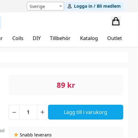
Logga in / Bli medlem
Sverige
r
Coils
DIY
Tillbehör
Katalog
Outlet
89
kr
−
+
Lägg till i varukorg
Panther
v
Bar
-
mad
Snabb leverans
Peach