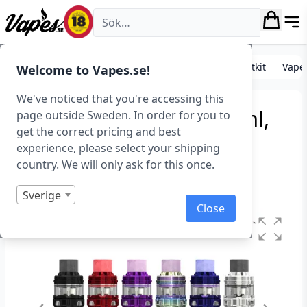
Vapes.se
E-cigarett startkit/paket
Standard e-cigarett startkit
Vape
Welcome to Vapes.se!
We've noticed that you're accessing this
Eleaf iJust 3 Start Kit (2 ml,
page outside Sweden. In order for you to
get the correct pricing and best
3000 mAh) – Utgått
experience, please select your shipping
country. We will only ask for this once.
Art.nr: 37444
Slut i lager
Sverige
Close