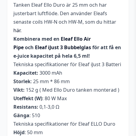
Tanken Eleaf Ello Duro är 25 mm och har
justerbart luftflöde. Den använder Eleafs
senaste coils HW-N och HW-M, som du hittar
här
.
Kombinera med en
Eleaf Ello Air
Pipe
och
Eleaf iJust 3 Bubbelglas
för att få en
e-juice kapacitet på hela 6,5 ml!
Tekniska specifikationer för Eleaf iJust 3 Batteri
Kapacitet:
3000 mAh
Storlek
: 25 mm * 86 mm
Vikt:
152 g ( Med Ello Duro tanken monterad )
Uteffekt (W)
: 80 W Max
Resistans:
0,1-3,0 Ω
Gänga
: 510
Tekniska specifikationer för Eleaf ELLO Duro
Höjd
: 50 mm