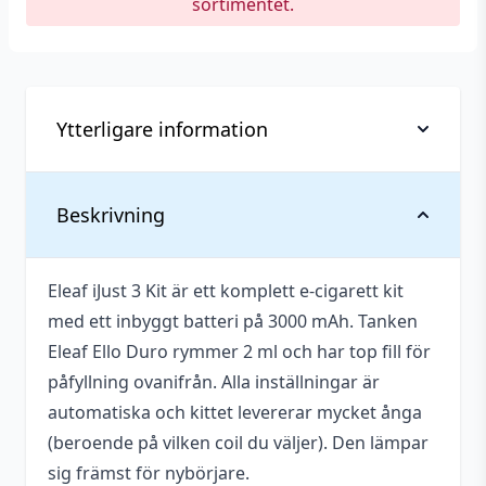
sortimentet.
Ytterligare information
Vikt
0,310 kg
Beskrivning
Tillverkare
Eleaf
Eleaf iJust 3 Kit är ett komplett e-cigarett kit
Typ
Startkit (Automatisk)
med ett inbyggt batteri på 3000 mAh. Tanken
Vätskekapacitet
2 ml
Eleaf Ello Duro rymmer 2 ml och har top fill för
påfyllning ovanifrån. Alla inställningar är
automatiska och kittet levererar mycket ånga
(beroende på vilken coil du väljer). Den lämpar
sig främst för nybörjare.