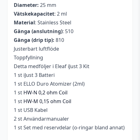
Diameter:
25 mm
Vätskekapacitet
: 2 ml
Material
: Stainless Steel
Gänga (anslutning)
: 510
Gänga (drip tip):
810
Justerbart luftflöde
Toppfyllning
Detta medföljer i Eleaf iJust 3 Kit
1 st iJust 3 Batteri
1 st ELLO Duro Atomizer (2ml)
1 st
HW-N 0,2 ohm Coil
1 st
HW-M 0,15 ohm Coil
1 st USB Kabel
2 st Användarmanualer
1 st Set med reservdelar (o-ringar bland annat)