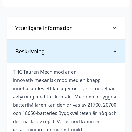
Ytterligare information
Vikt
0,25 kg
Beskrivning
Diameter
24 mm
THC Tauren Mech mod är en
Tillverkare
Thunderhead Creations
innovativ mekanisk mod med en knapp
Typ
Mod (Mekanisk)
innehållandes ett kullager och ger omedelbar
avfyrning med full kontakt. Med den inbyggda
Egenskaper
Avancerat
batterihållaren kan den drivas av 21700, 20700
och 18650-batterier. Byggkvaliteten är hög och
det märks av rejält! Varje mod kommer i
en aluminiumtub med ett unikt