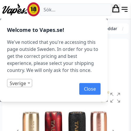
Vapes.se
Moddar
Avancerade moddar
Mekaniska moddar
Welcome to Vapes.se!
We've noticed that you're accessing this
THC Tauren Mech Mod
page outside Sweden. In order for you to
get the correct pricing and best
(Mekanisk/Mech)
experience, please select your shipping
country. We will only ask for this once.
Art.nr: 37488
Slut i lager
Sverige
Close