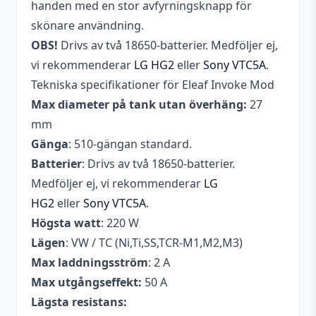
handen med en stor avfyrningsknapp för
skönare användning.
OBS!
Drivs av två 18650-batterier. Medföljer ej,
vi rekommenderar
LG HG2
eller
Sony VTC5A
.
Tekniska specifikationer för Eleaf Invoke Mod
Max diameter på tank utan överhäng:
27
mm
Gänga
: 510-gängan standard.
Batterier
: Drivs av två 18650-batterier.
Medföljer ej, vi rekommenderar
LG
HG2
eller
Sony VTC5A
.
Högsta watt
: 220 W
Lägen
: VW / TC (Ni,Ti,SS,TCR-M1,M2,M3)
Max laddningsström
: 2 A
Max utgångseffekt:
50 A
Lägsta resistans: