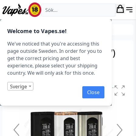
Vapes.se
Tillverkare
Eleaf
Welcome to Vapes.se!
We've noticed that you're accessing this
Eleaf Invoke Mod (220 W)
page outside Sweden. In order for you to
get the correct pricing and best
Art.nr: 37657
experience, please select your shipping
Slut i lager
country. We will only ask for this once.
Sverige
Close