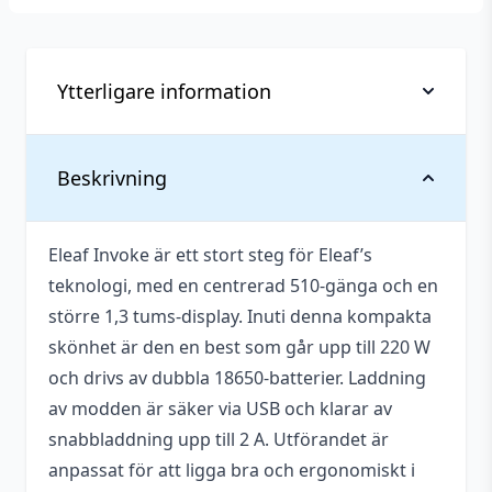
Ytterligare information
Vikt
0,224 kg
Beskrivning
Tillverkare
Eleaf
Eleaf Invoke är ett stort steg för Eleaf’s
Typ
Mod (Reglerbar)
teknologi, med en centrerad 510-gänga och en
För erfarna vejpare,
större 1,3 tums-display. Inuti denna kompakta
Egenskaper
Justerbara inställningar
skönhet är den en best som går upp till 220 W
och drivs av dubbla 18650-batterier. Laddning
av modden är säker via USB och klarar av
snabbladdning upp till 2 A. Utförandet är
anpassat för att ligga bra och ergonomiskt i