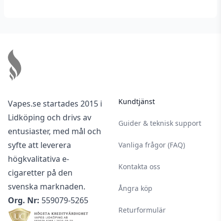
Footer
Kundtjänst
Vapes.se startades 2015 i
Lidköping och drivs av
Guider & teknisk support
entusiaster, med mål och
syfte att leverera
Vanliga frågor (FAQ)
högkvalitativa e-
Kontakta oss
cigaretter på den
svenska marknaden.
Ångra köp
Org. Nr:
559079-5265
Returformulär