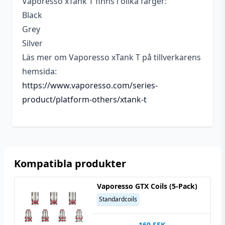
Vaporesso xTank T finns i olika färger:
Black
Grey
Silver
Läs mer om Vaporesso xTank T på tillverkarens
hemsida:
https://www.vaporesso.com/series-
product/platform-others/xtank-t
Kompatibla produkter
Vaporesso GTX Coils (5-Pack)
Standardcoils
169
SEK