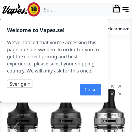
Vapes.se
Förångare, tanks och atomizers
Standard tanks/clearomizer
Welcome to Vapes.se!
We've noticed that you're accessing this
Vaporesso xTank T (3 ml,
page outside Sweden. In order for you to
get the correct pricing and best
22,4 mm)
experience, please select your shipping
country. We will only ask for this once.
Art.nr: 43062
Sverige
Close