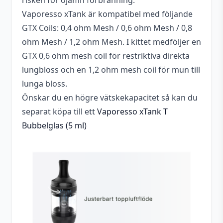
risken för ojämn förbränning.
MTL/DL
RDL, MTL
Vaporesso xTank är kompatibel med följande
GTX Coils: 0,4 ohm Mesh / 0,6 ohm Mesh / 0,8
ohm Mesh / 1,2 ohm Mesh. I kittet medföljer en
GTX 0,6 ohm mesh coil för restriktiva direkta
lungbloss och en 1,2 ohm mesh coil för mun till
lunga bloss.
Önskar du en högre vätskekapacitet så kan du
separat köpa till ett
Vaporesso xTank T
Bubbelglas (5 ml)