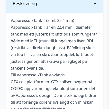
Coils
Vaporesso xTank T Reservglas (3 ml)
Vaporesso
Vikt
0,096 kg
Beskrivning
(5-
Vaporesso
xTank
-
+
49
kr
Pack)
Justerbart
xTank
T
Ja
mängd
luftflöde
T
Vaporesso xTank T Bubbelglas (5 ml)
Reservglas
Vaporesso
Vaporesso xTank T (3 ml, 22,4 mm)
Reservglas
Vaporesso
(3
xTank
-
+
49
kr
Vaporesso xTank T är en 22,4 mm i diameter
Tillverkare
Vaporesso
(3
xTank
ml)
T
tank med ett justerbart luftflöde som fungerar
ml)
T
Bubbelglas
Typ
Clearomizer
både med MTL (mun till lunga) men även RDL
mängd
Bubbelglas
(5
(restriktiva direkta lungbloss). Påfyllning sker
(5
Vätskekapacitet
3 ml
ml)
ml)
via top fill, via en skruvbar toppdel, luftflödet
Anslutning
mängd
justeras genom att skruva på reglaget på
510
(Gänga)
tankens ovansida.
Bredd
22,4 mm
Till Vaporesso xTank används
GTX‑coil‑plattformen. GTX‑coilsen bygger på
Höjd
51,7 mm
COREX‑uppvärmningsteknologi som är en del
Utbytbart
av Vaporesso’s design. Denna teknologi bidrar
Ja
munstycke
till att förlänga coilens livslängd och minskar