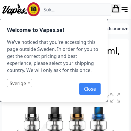
Vapes.se
Förångare, tanks och atomizers
Standard tanks/clearomizer
Welcome to Vapes.se!
We've noticed that you're accessing this
Vaporesso SKRR Tank (8 ml,
page outside Sweden. In order for you to
get the correct pricing and best
30 mm) – Utgått
experience, please select your shipping
country. We will only ask for this once.
Art.nr: 36810
Slut i lager
Sverige
Close