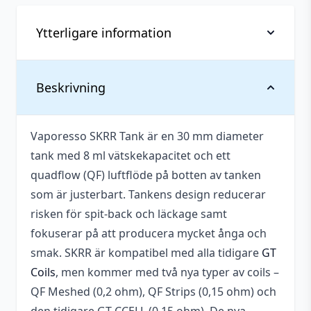
Ytterligare information
Typ
Clearomizer
Beskrivning
Utbytbart
Ja
munstycke
Vaporesso SKRR Tank är en 30 mm diameter
tank med 8 ml vätskekapacitet och ett
Anslutning
510
quadflow (QF) luftflöde på botten av tanken
(Gänga)
som är justerbart. Tankens design reducerar
Anslutning (Drip
810
risken för spit-back och läckage samt
tip)
fokuserar på att producera mycket ånga och
Diameter
30 mm
smak. SKRR är kompatibel med alla tidigare
GT
Coils
, men kommer med två nya typer av coils –
Höjd
59,85 mm
QF Meshed (0,2 ohm), QF Strips (0,15 ohm) och
Vätskekapacitet
8 ml