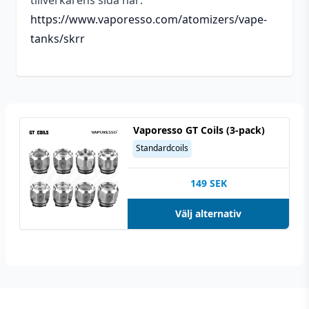
tillverkarens sida här:
https://www.vaporesso.com/atomizers/vape-
tanks/skrr
Vaporesso GT Coils (3-pack)
Standardcoils
149
SEK
Välj alternativ
Footer