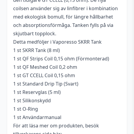
den tidigare GT CCELL (0,15 ohm). De nya
coilsen använder sig av linfibrer i kombination
Tillverkare
Vaporesso
med ekologisk bomull, för längre hållbarhet
Påfyllningsmetod
Toppfyllning (top fill)
och absorptionsförmåga. Tanken fylls på via
skjutbart topplock.
Material
Rostfritt Stål
Detta medföljer i Vaporesso SKRR Tank
MTL/DL
DTL
1 st SKRR Tank (8 ml)
1 st QF Strips Coil 0,15 ohm (Förmonterad)
Pin
510
1 st QF Meshed Coil 0,2 ohm
1 st GT CCELL Coil 0,15 ohm
1 st Standard Drip Tip (Svart)
1 st Reservglas (5 ml)
1 st Silikonskydd
1 st O-Ring
1 st Användarmanual
För att läsa mer om produkten, besök