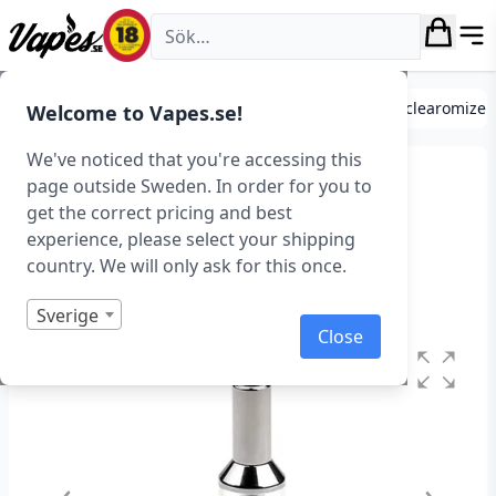
Vapes.se
Förångare, tanks och atomizers
Standard tanks/clearomizer
Welcome to Vapes.se!
We've noticed that you're accessing this
Eleaf GS-Air (16,5 mm) –
page outside Sweden. In order for you to
get the correct pricing and best
Utgående
experience, please select your shipping
country. We will only ask for this once.
Art.nr: 38334
Slut i lager
Sverige
Close