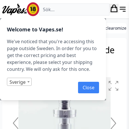
Vapes.se
Förångare, tanks och atomizers
Standard tanks/clearomizer
Welcome to Vapes.se!
We've noticed that you're accessing this
Aspire Triton 2 – Utgående
page outside Sweden. In order for you to
get the correct pricing and best
Art.nr: 38522
experience, please select your shipping
Slut i lager
country. We will only ask for this once.
Sverige
Close