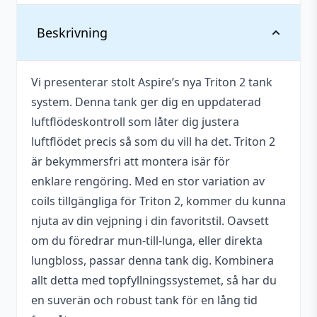
Vikt
0,136 kg
Beskrivning
Tillverkare
Aspire
Vi presenterar stolt Aspire’s nya Triton 2 tank
Utbytbart
Ja
system. Denna tank ger dig en uppdaterad
munstycke
luftflödeskontroll som låter dig justera
Vätskekapacitet
3 ml
luftflödet precis så som du vill ha det. Triton 2
är bekymmersfri att montera isär för
Längd
67 mm
enklare rengöring. Med en stor variation av
Diameter
22,5 mm
coils tillgängliga för Triton 2, kommer du kunna
njuta av din vejpning i din favoritstil. Oavsett
Material
Pyrex-glas, Rostfritt Stål
om du föredrar mun-till-lunga, eller direkta
Antal
1 st
lungbloss, passar denna tank dig. Kombinera
allt detta med topfyllningssystemet, så har du
Anslutning
510
(Gänga)
en suverän och robust tank för en lång tid