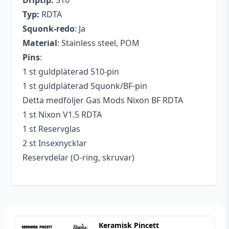
Driptip:
510
Typ:
RDTA
Squonk-redo
: Ja
Material
: Stainless steel, POM
Pins
:
1 st guldpläterad 510-pin
1 st guldpläterad Squonk/BF-pin
Detta medföljer Gas Mods Nixon BF RDTA
1 st Nixon V1.5 RDTA
1 st Reservglas
2 st Insexnycklar
Reservdelar (O-ring, skruvar)
Keramisk Pincett