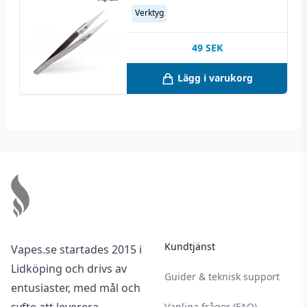
Verktyg
49
SEK
Lägg i varukorg
Footer
Kundtjänst
Vapes.se startades 2015 i
Lidköping och drivs av
Guider & teknisk support
entusiaster, med mål och
Vanliga frågor (FAQ)