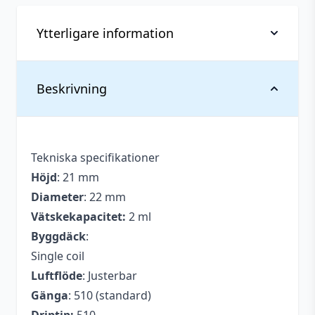
Ytterligare information
Vikt
0,05 kg
Beskrivning
Diameter
22 mm
Tillverkare
GAS Mods
Tekniska specifikationer
Typ
RDTA
Höjd
: 21 mm
Diameter
: 22 mm
Vätskekapacitet:
2 ml
Byggdäck
:
Single coil
Luftflöde
: Justerbar
Gänga
: 510 (standard)