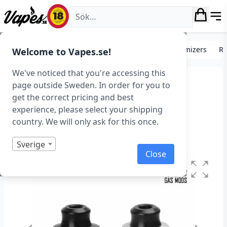
Vapes.se
Förångare, tanks och atomizers
Avancerade atomizers
RD
Welcome to Vapes.se!
We've noticed that you're accessing this
Gas Mods Nixon V1.5 BF
page outside Sweden. In order for you to
get the correct pricing and best
RDTA (22 mm) – Utgått
experience, please select your shipping
country. We will only ask for this once.
Art.nr: 37487
Slut i lager
Sverige
Close