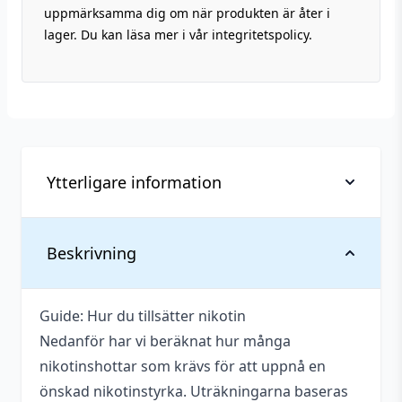
uppmärksamma dig om när produkten är åter i
lager. Du kan läsa mer i vår integritetspolicy.
Ytterligare information
Vikt
0,141 kg
Beskrivning
Anpassad för
3 mg
nikotinstyrka
Guide: Hur du tillsätter nikotin
Nedanför har vi beräknat hur många
Antal ml
100 ml
nikotinshottar som krävs för att uppnå en
Beskrivande
Bärig
,
Söt
önskad nikotinstyrka. Uträkningarna baseras