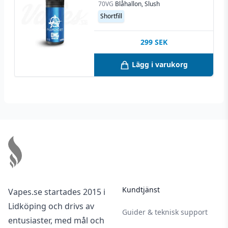
70VG
Blåhallon, Slush
Shortfill
299
SEK
Lägg i varukorg
Footer
Kundtjänst
Vapes.se startades 2015 i
Lidköping och drivs av
Guider & teknisk support
entusiaster, med mål och