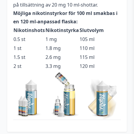
på tillsättning av 20 mg 10 ml-shottar.
Blandning
70VG / 30PG
Möjliga nikotinstyrkor för 100 ml smakbas i
Flaskstorlek
120 ml
en 120 ml-anpassad flaska:
Nikotinshots
Nikotinstyrka
Slutvolym
Innehåller
Nej
cooling
0.5 st
1 mg
105 ml
1 st
1.8 mg
110 ml
Serie
Straight Up Fruits
1.5 st
2.6 mg
115 ml
Smakprofil
Jordgubbe
,
Körsbär
2 st
3.3 mg
120 ml
Tillverkare
Vape Distillery
Tillverkningsland
United Kindom
Typ
Shortfill
Utrymme för
20 ml (2 st)
nikotinshots