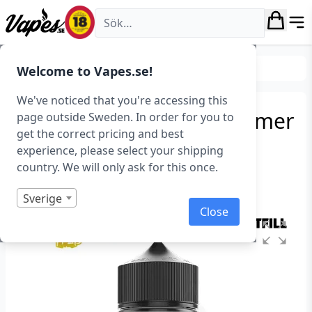
Vapes.se
E-juice
Shortfills
Welcome to Vapes.se!
We've noticed that you're accessing this
Straight Up Fruits – Summer
page outside Sweden. In order for you to
get the correct pricing and best
Fruits (100 ml, Shortfill)
experience, please select your shipping
country. We will only ask for this once.
Art.nr: 40781
Slut i lager
Sverige
Close