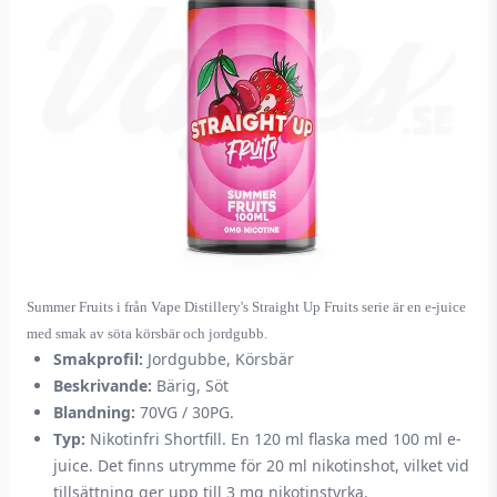
Summer Fruits
i från Vape Distillery's
Straight Up Fruits
serie är en e-juice
med smak av söta körsbär och jordgubb.
Smakprofil:
Jordgubbe, Körsbär
Beskrivande:
Bärig, Söt
Blandning:
70VG / 30PG.
Typ:
Nikotinfri Shortfill. En 120 ml flaska med 100 ml e-
juice. Det finns utrymme för 20 ml nikotinshot, vilket vid
tillsättning ger upp till 3 mg nikotinstyrka.