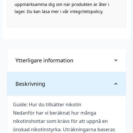
uppmärksamma dig om när produkten är åter i
lager. Du kan läsa mer i vår integritetspolicy.
Ytterligare information
Vikt
0,138 kg
Beskrivning
Anpassad för
3 mg
nikotinstyrka
Guide: Hur du tillsätter nikotin
Nedanför har vi beräknat hur många
Antal ml
100 ml
nikotinshottar som krävs för att uppnå en
Beskrivande
Bärig
,
Söt
önskad nikotinstyrka. Uträkningarna baseras