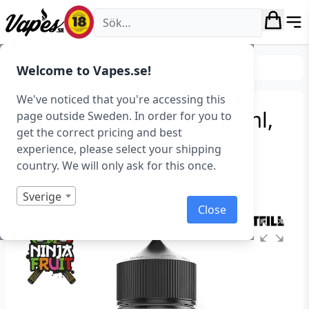
Vapes.se
E-juice
Shortfills
Welcome to Vapes.se!
We've noticed that you're accessing this
Ninja Fruit – Ryuu (100 ml,
page outside Sweden. In order for you to
get the correct pricing and best
Shortfill)
experience, please select your shipping
country. We will only ask for this once.
Art.nr: 40800
Slut i lager
Sverige
Close