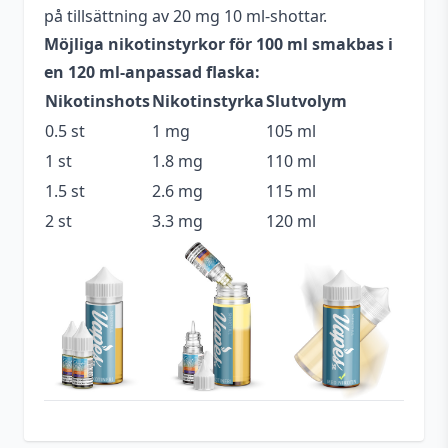
på tillsättning av 20 mg 10 ml-shottar.
Blandning
70VG / 30PG
Möjliga nikotinstyrkor för 100 ml smakbas i
Flaskstorlek
120 ml
en 120 ml-anpassad flaska:
Nikotinshots
Nikotinstyrka
Slutvolym
Innehåller
Nej
cooling
0.5 st
1 mg
105 ml
1 st
1.8 mg
110 ml
Serie
Okänt
1.5 st
2.6 mg
115 ml
Fruktkola
,
Jordgubbe
,
Smakprofil
2 st
3.3 mg
120 ml
Drakfrukt
Tillverkare
Vape Distillery
Tillverkningsland
United Kindom
Typ
Shortfill
Utrymme för
20 ml (2 st)
nikotinshots