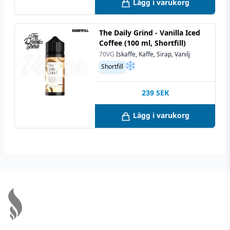
Lägg i varukorg
The Daily Grind - Vanilla Iced
Coffee (100 ml, Shortfill)
70VG
Iskaffe, Kaffe, Sirap, Vanilj
Shortfill
239
SEK
Lägg i varukorg
Footer