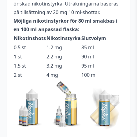
Tillverkningsland
England
önskad nikotinstyrka. Uträkningarna baseras
på tillsättning av 20 mg 10 ml-shottar.
Blandning
80VG / 20PG
Möjliga nikotinstyrkor för 80 ml smakbas i
Flaskstorlek
100 ml
en 100 ml-anpassad flaska:
Nikotinshots
Nikotinstyrka
Slutvolym
Typ
Shortfill
0.5 st
1.2 mg
85 ml
Innehåller
Nej
1 st
2.2 mg
90 ml
cooling
1.5 st
3.2 mg
95 ml
Beskrivande
Söt
,
Syrlig
2 st
4 mg
100 ml
Hallon
,
Jordgubbe
,
Lime
,
Smakprofil
Isglass
Utrymme för
20 ml (2 st)
nikotinshots
Tillverkare
Lolly Vape Co.
Antal
1 st