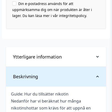
Din e-postadress används för att
uppmärksamma dig om när produkten är åter i
lager. Du kan läsa mer i vår integritetspolicy.
Ytterligare information
Vikt
0,125 kg
Beskrivning
Anpassad för
4 mg
nikotinstyrka
Guide: Hur du tillsätter nikotin
Nedanför har vi beräknat hur många
Serie
Lolly Vape
nikotinshottar som krävs för att uppnå en