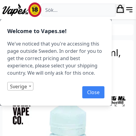
Vapes.se
E-juice
Shortfills
Welcome to Vapes.se!
We've noticed that you're accessing this
Lolly Vape – Rock-It (80 ml,
page outside Sweden. In order for you to
get the correct pricing and best
Shortfill) – Utgått
experience, please select your shipping
country. We will only ask for this once.
Art.nr: 37938
Slut i lager
Sverige
Close