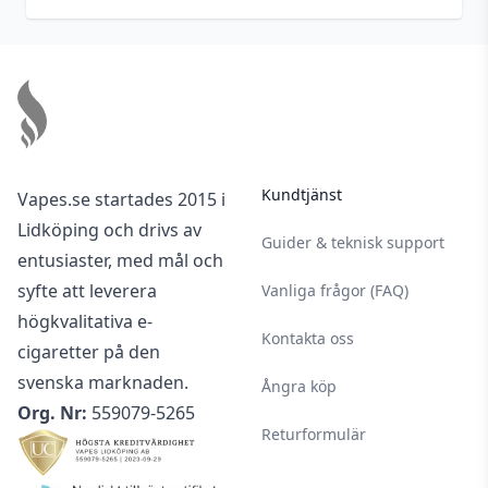
Antal ml
80 ml
Footer
Kundtjänst
Vapes.se startades 2015 i
Lidköping och drivs av
Guider & teknisk support
entusiaster, med mål och
syfte att leverera
Vanliga frågor (FAQ)
högkvalitativa e-
Kontakta oss
cigaretter på den
svenska marknaden.
Ångra köp
Org. Nr:
559079-5265
Returformulär