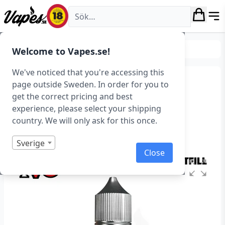
Vapes.se
E-juice
Shortfills
Welcome to Vapes.se!
We've noticed that you're accessing this
IVG Crushed – Paradise
page outside Sweden. In order for you to
get the correct pricing and best
Lagoon (50 ml, Shortfill)
experience, please select your shipping
country. We will only ask for this once.
Art.nr: 40070
Slut i lager
Sverige
Close