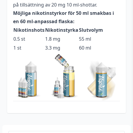
på tillsättning av 20 mg 10 ml-shottar.
Blandning
70VG / 30PG
Möjliga nikotinstyrkor för 50 ml smakbas i
Flaskstorlek
60 ml
en 60 ml-anpassad flaska:
Nikotinshots
Nikotinstyrka
Slutvolym
Innehåller
Ja
cooling
0.5 st
1.8 mg
55 ml
1 st
3.3 mg
60 ml
Serie
I VG Crushed
Ananas
,
Citrus
,
Mentol
,
Smakprofil
Papaya
Tillverkare
Acme Vape Lab
Tillverkningsland
England
Typ
Shortfill
Utrymme för
10 ml (1 st)
nikotinshots