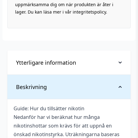
uppmärksamma dig om när produkten är åter i
lager. Du kan läsa mer i vår integritetspolicy.
Ytterligare information
Vikt
0,075 kg
Beskrivning
Anpassad för
3 mg
nikotinstyrka
Guide: Hur du tillsätter nikotin
Nedanför har vi beräknat hur många
Antal ml
50 ml
nikotinshottar som krävs för att uppnå en
Beskrivande
Kylig
,
Söt
,
Syrlig
,
Tropisk
önskad nikotinstyrka. Uträkningarna baseras