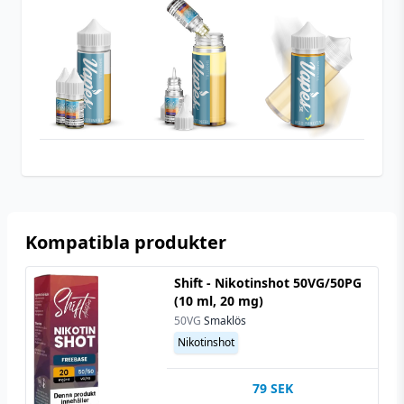
Typ
Shortfill
Utrymme för
20 ml (2 st)
nikotinshots
Innehåller
Nej
cooling
Kompatibla produkter
Shift - Nikotinshot 50VG/50PG
(10 ml, 20 mg)
50VG
Smaklös
Nikotinshot
79
SEK