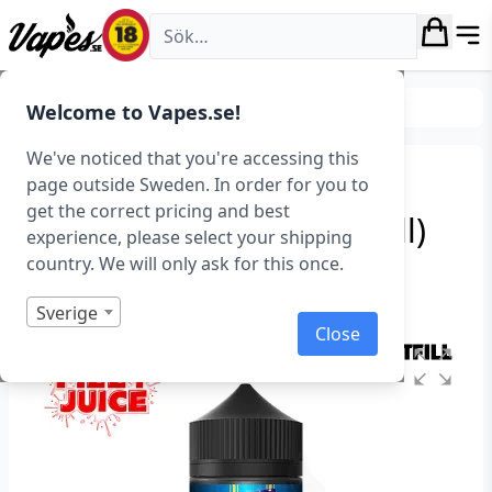
Vapes.se
E-juice
Shortfills
Welcome to Vapes.se!
We've noticed that you're accessing this
Fizzy – Butterscotch
page outside Sweden. In order for you to
get the correct pricing and best
Popcorn (100 ml, Shortfill)
experience, please select your shipping
country. We will only ask for this once.
Art.nr: 40376
I lager
Sverige
Close