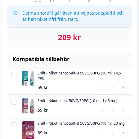
Denna shortfill går även att vejpas outspädd och
är helt nikotinfri från start.
209
kr
Kompatibla tillbehör
Shift - Nikotinshot Salt-B 50VG/50PG (10 ml, 14,5
Shift
mg)
-
Shift
-
+
59
kr
Nikotinshot
-
Salt-
Nikotinshot
Shift - Nikotinshot 50VG/50PG (10 ml, 14,5 mg)
Shift
B
Salt-
Shift
-
-
+
59
kr
50VG/50PG
B
-
Nikotinshot
(10
50VG/50PG
Nikotinshot
Shift - Nikotinshot Salt-B 50VG/50PG (10 ml, 20 mg)
50VG/50PG
Shift
ml,
(10
50VG/50PG
Shift
(10
-
-
+
89
kr
14,5
ml,
(10
-