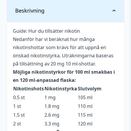
Vikt
0,136 kg
Beskrivning
Anpassad för
Upp till 3 mg
nikotinstyrka
Guide: Hur du tillsätter nikotin
Nedanför har vi beräknat hur många
Antal ml
100 ml
nikotinshottar som krävs för att uppnå en
Beskrivande
Söt
önskad nikotinstyrka. Uträkningarna baseras
på tillsättning av 20 mg 10 ml-shottar.
Blandning
70VG / 30PG
Möjliga nikotinstyrkor för 100 ml smakbas i
Flaskstorlek
120 ml
en 120 ml-anpassad flaska:
Nikotinshots
Nikotinstyrka
Slutvolym
Serie
Fizzy
0.5 st
1 mg
105 ml
Smakprofil
Smörkola
,
Popcorn
1 st
1.8 mg
110 ml
Tillverkare
Mohawk & Co.
1.5 st
2.6 mg
115 ml
2 st
3.3 mg
120 ml
Tillverkningsland
Malaysia