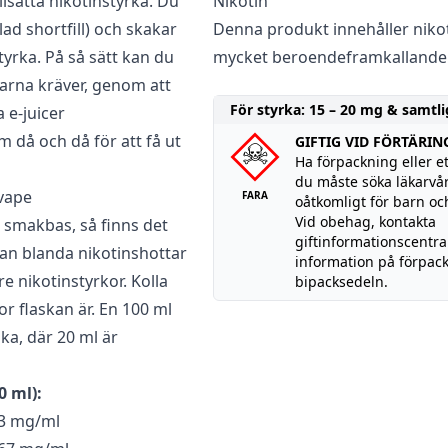
illsätta nikotinstyrka. Du
Nikotin
llad shortfill) och skakar
Denna produkt innehåller nikoti
tyrka. På så sätt kan du
mycket beroendeframkallande
garna kräver, genom att
För styrka: 15 – 20 mg & samtli
 e-juicer
 då och då för att få ut
GIFTIG VID FÖRTÄRIN
Ha förpackning eller et
du måste söka läkarvår
 vape
FARA
oåtkomligt för barn och
Vid obehag, kontakta
m smakbas, så finns det
giftinformationscentra
 kan blanda nikotinshottar
information på förpac
e nikotinstyrkor. Kolla
bipacksedeln.
r flaskan är. En 100 ml
ska, där 20 ml är
0 ml):
,33 mg/ml