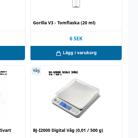
Gorilla V3 - Tomflaska (20 ml)
6
SEK
Lägg i varukorg
Våg
 Svart
BJ-I2000 Digital Våg (0,01 / 500 g)