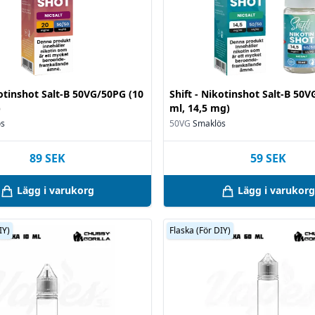
kotinshot Salt-B 50VG/50PG (10
Shift - Nikotinshot Salt-B 50
)
ml, 14,5 mg)
ös
50VG
Smaklös
89
SEK
59
SEK
Lägg i varukorg
Lägg i varukorg
IY)
Flaska (För DIY)