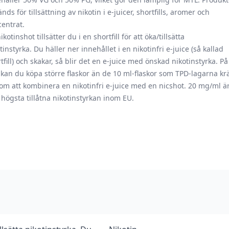
nds för tillsättning av nikotin i e-juicer, shortfills, aromer och
centrat.
ikotinshot tillsätter du i en shortfill för att öka/tillsätta
tinstyrka. Du häller ner innehållet i en nikotinfri e-juice (så kallad
tfill) och skakar, så blir det en e-juice med önskad nikotinstyrka. På
 kan du köpa större flaskor än de 10 ml-flaskor som TPD-lagarna krä
m att kombinera en nikotinfri e-juice med en nicshot. 20 mg/ml ä
högsta tillåtna nikotinstyrkan inom EU.