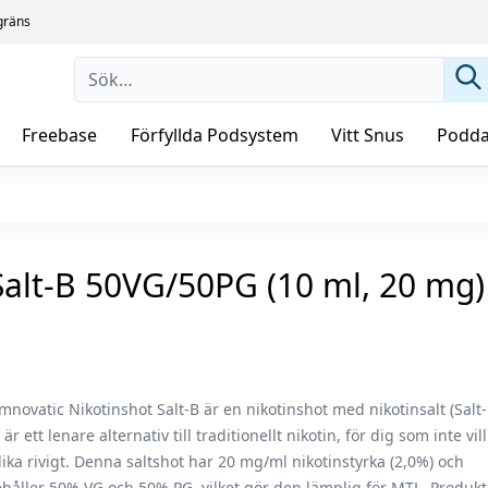
sgräns
Freebase
Förfyllda Podsystem
Vitt Snus
Podda
Salt-B 50VG/50PG (10 ml, 20 mg)
novatic Nikotinshot Salt-B är en nikotinshot med nikotinsalt (Salt-
är ett lenare alternativ till traditionellt nikotin, för dig som inte vil
lika rivigt. Denna saltshot har 20 mg/ml nikotinstyrka (2,0%) och
håller 50% VG och 50% PG, vilket gör den lämplig för MTL. Produk