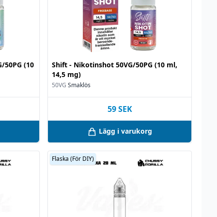
VG/50PG (10
Shift - Nikotinshot 50VG/50PG (10 ml,
14,5 mg)
50VG
Smaklös
59
SEK
Lägg i varukorg
Flaska (För DIY)