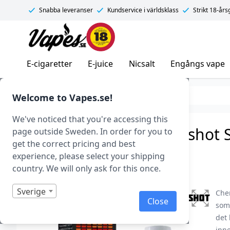
Snabba leveranser
Kundservice i världsklass
Strikt 18-år
Vapes.se
E-cigaretter
E-juice
Nicsalt
Engångs vape
E-juice
Nikotinshots (10 ml)
Welcome to Vapes.se!
We've noticed that you're accessing this
Chemnovatic – Nikotinshot 
page outside Sweden. In order for you to
get the correct pricing and best
Art.nr: 40934
experience, please select your shipping
Slut i lager
country. We will only ask for this once.
Sverige
Chem
Close
som 
det 
inne