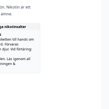
n. Nikotin är ett
 ämne.
ga nikotinsalter
G
iketten till hands om
d. Förvaras
 djur. Vid förtäring:
len. Läs igenom all
kningen &