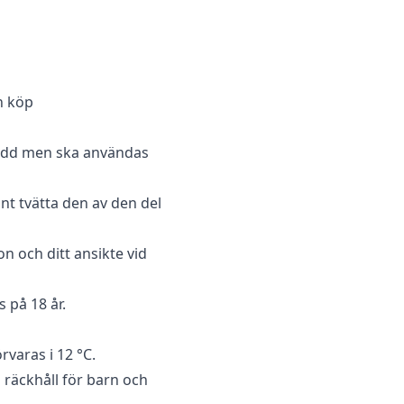
n köp
spädd men ska användas
nt tvätta den av den del
 och ditt ansikte vid
 på 18 år.
rvaras i 12 °C.
 räckhåll för barn och