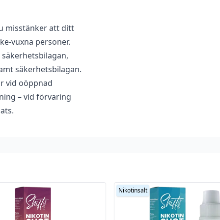
 misstänker att ditt
 icke-vuxna personer.
 säkerhetsbilagan,
amt säkerhetsbilagan.
år vid oöppnad
ing – vid förvaring
ats.
Nikotinsalt