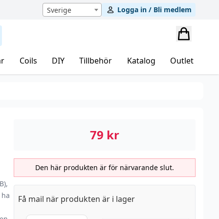
Logga in / Bli medlem
Sverige
r
Coils
DIY
Tillbehör
Katalog
Outlet
79
kr
Den här produkten är för närvarande slut.
B),
l ha
Få mail när produkten är i lager
ten