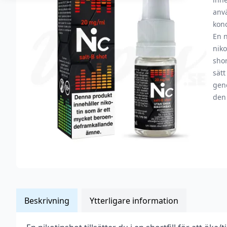
anvä
kon
En n
niko
shor
sätt
geno
den 
Beskrivning
Ytterligare information