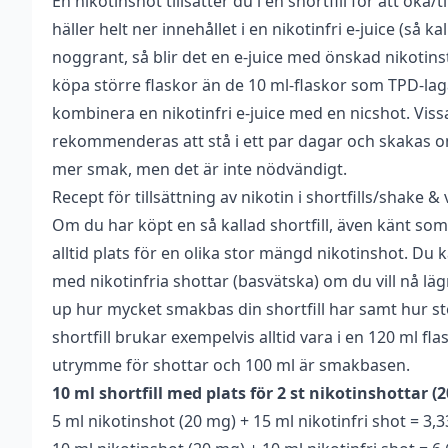
En nikotinshot tillsätter du i en shortfill för att öka/t
Vikt
0,021 kg
häller helt ner innehållet i en nikotinfri e-juice (så ka
Antal ml
10 ml
noggrant, så blir det en e-juice med önskad nikotins
köpa större flaskor än de 10 ml-flaskor som TPD-la
Blandning
50VG / 50PG
kombinera en nikotinfri e-juice med en nicshot. Vissa
Nikotin
20 mg
rekommenderas att stå i ett par dagar och skakas om
mer smak, men det är inte nödvändigt.
Smakprofil
Smaklös
Recept för tillsättning av nikotin i shortfills/shake &
Tillverkare
Chemnovatic
Om du har köpt en så kallad shortfill, även känt so
alltid plats för en olika stor mängd nikotinshot. Du
Typ
Nikotinsalt
,
Nikotinshot
med nikotinfria shottar (basvätska) om du vill nå lägr
PG
50%
up hur mycket smakbas din shortfill har samt hur sto
VG
50%
shortfill brukar exempelvis alltid vara i en 120 ml fla
utrymme för shottar och 100 ml är smakbasen.
10 ml shortfill med plats för 2 st nikotinshottar (2
5 ml nikotinshot (20 mg) + 15 ml nikotinfri shot = 3