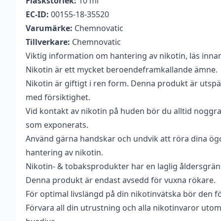
Flaskstorlek:
10 ml
EC-ID:
00155-18-35520
Varumärke:
Chemnovatic
Tillverkare:
Chemnovatic
Viktig information om hantering av nikotin, läs inna
Nikotin är ett mycket beroendeframkallande ämne.
Nikotin är giftigt i ren form. Denna produkt är ut
med försiktighet.
Vid kontakt av nikotin på huden bör du alltid noggra
som exponerats.
Använd gärna handskar och undvik att röra dina ögon
hantering av nikotin.
Nikotin- & tobaksprodukter har en laglig åldersgräns
Denna produkt är endast avsedd för vuxna rökare.
För optimal livslängd på din nikotinvätska bör den fö
Förvara all din utrustning och alla nikotinvaror utom