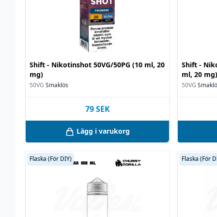
Shift - Nikotinshot 50VG/50PG (10 ml, 20
Shift - Ni
mg)
ml, 20 mg
50VG
Smaklös
50VG
Smakl
79
SEK
Lägg i varukorg
Flaska (För DIY)
Flaska (För D