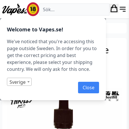
Vapes.se
E-juice
E-juice varumärken
Welcome to Vapes.se!
We've noticed that you're accessing this
Cheap Thrills – Ocean Ice
page outside Sweden. In order for you to
get the correct pricing and best
(50 ml, Shortfill) – Utgått
experience, please select your shipping
country. We will only ask for this once.
Art.nr: 37940
Slut i lager
Sverige
Close