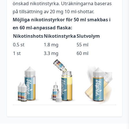
cooling
önskad nikotinstyrka. Uträkningarna baseras
på tillsättning av 20 mg 10 ml-shottar.
Blandning
70VG / 30PG
Möjliga nikotinstyrkor för 50 ml smakbas i
Tillverkningsland
England
en 60 ml-anpassad flaska:
Nikotinshots
Nikotinstyrka
Slutvolym
Typ
Shortfill
0.5 st
1.8 mg
55 ml
Lime
,
Mentol
,
Exotiska
Smakprofil
1 st
3.3 mg
60 ml
frukter
Beskrivande
Fruktig
,
Kylig
Anpassad för
3 mg
nikotinstyrka
Utrymme för
10 ml (1 st)
nikotinshots
Tillverkare
Cheap Thrills Juice Co.
Footer
Antal
1 st