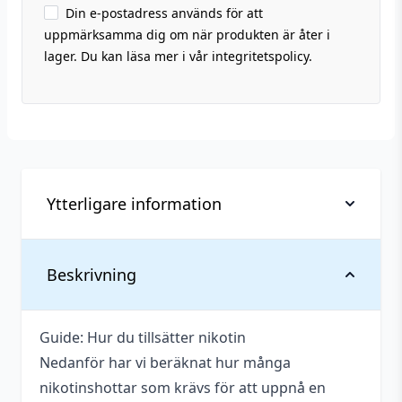
Din e-postadress används för att
uppmärksamma dig om när produkten är åter i
lager. Du kan läsa mer i vår integritetspolicy.
Ytterligare information
Vikt
0,13 kg
Beskrivning
Flaskstorlek
60 ml
Guide: Hur du tillsätter nikotin
Serie
Cheap Thrills
Nedanför har vi beräknat hur många
Innehåller
nikotinshottar som krävs för att uppnå en
Ja