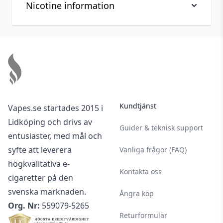
Nicotine information
Viktig information om hantering av nikotin, läs
Footer
innan köp
Nikotin är ett mycket beroendeframkallande
ämne.
Nikotin är giftigt i ren form. Denna produkt är
Kundtjänst
Vapes.se startades 2015 i
utspädd men ska användas med försiktighet.
Lidköping och drivs av
Vid kontakt av nikotin på huden bör du alltid
Guider & teknisk support
entusiaster, med mål och
noggrant tvätta den av den del som
syfte att leverera
Vanliga frågor (FAQ)
exponerats.
högkvalitativa e-
Använd gärna handskar och undvik att röra
Kontakta oss
cigaretter på den
dina ögon och ditt ansikte vid hantering av
svenska marknaden.
nikotin.
Ångra köp
Org. Nr:
559079-5265
Nikotin- & tobaksprodukter har en laglig
Returformulär
åldersgräns på 18 år.