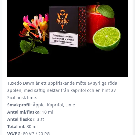
Tuxedo Dawn är ett uppfriskande möte av syrliga röda
äpplen, med saftig nektar från kaprifol och en hint av
Siciliansk lime.
Smakprofil:
Äpple, Kaprifol, Lime
Antal ml/flaska
: 10 ml
Antal flaskor:
3 st
Total ml:
30 ml
VG/PG:
80 VG / 20 PG