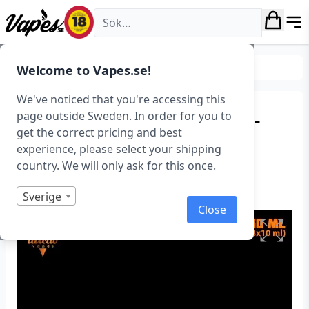
Vapes.se
E-juice
E-juice varumärken
Welcome to Vapes.se!
We've noticed that you're accessing this
Tuxedo – Dawn (10 ml, 3-
page outside Sweden. In order for you to
get the correct pricing and best
pack) – Utgående
experience, please select your shipping
country. We will only ask for this once.
Art.nr: 38031
Slut i lager
Sverige
Close