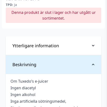
TPD:
Ja
Denna produkt är slut i lager och har utgått ur
sortimentet.
Ytterligare information
Antal ml
30 ml
Beskrivning
Blandning
80VG / 20PG
Om Tuxedo’s e-juicer
Tillverkare
Tuxedo Vapes
Ingen diacetyl
Ingen alkohol
Inga artificiella sötningsmedel,