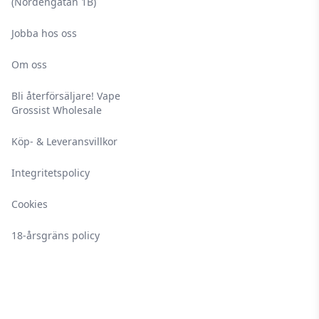
(Nordengatan 1B)
E-vätskor med nikotin har en hållbarhet på
Jobba hos oss
minst 2 år vid oöppnad förpackning och minst
1 månad vid öppnad förpackning – vid
Om oss
förvaring bortom solljus mellan 5-25 °C på en
Bli återförsäljare! Vape
torr och mörk plats.
Grossist Wholesale
Köp- & Leveransvillkor
Integritetspolicy
Cookies
18-årsgräns policy