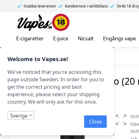
Snabba leveranser
Kundservice i världsklass
Strikt 18-år
Vapes.se
E-cigaretter
E-juice
Nicsalt
Engångs vape
E-juice
Smaker
Tobak
Welcome to Vapes.se!
We've noticed that you're accessing this
Shift – Menthol Tobacco (20 m
page outside Sweden. In order for you to
get the correct pricing and best
Art.nr: 43535
experience, please select your shipping
I lager
country. We will only ask for this once.
Sverige
Shif
Close
toba
Shif
och 