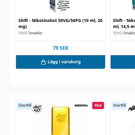
Shift - Nikotinshot 50VG/50PG (10 ml, 20
Shift - Ni
mg)
ml, 14,5 m
50VG
Smaklös
50VG
Smakl
79
SEK
Lägg i varukorg
Shortfill
REA
Shortfill