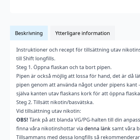
Beskrivning
Ytterligare information
Instruktioner och recept för tillsättning utav nikoti
Vikt
0,037 kg
till Shift longfills.
Anpassad för
Steg 1. Öppna flaskan och ta bort pipen.
Upp till 13,33 mg
nikotinstyrka
Pipen är också möjlig att lossa för hand, det är då lät
pipen genom att använda något under pipens kant – 
Antal ml
20 ml
själva kanten utav flaskans kork för att öppna flaska
Beskrivande
Kylig
,
Tobak
Steg 2. Tillsätt nikotin/basvätska.
Blandning
0VG / 100PG
Vid tillsättning utav nikotin:
OBS!
Tänk på att blanda VG/PG-halten till din anpas
Flaskstorlek
60 ml
finna våra nikotinshottar via
denna länk
samt våra 
Innehåller
Tillsammans med dessa longfills så rekommenderar 