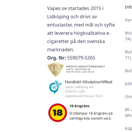
Inf
Vapes.se startades 2015 i
Lidköping och drivs av
Va
entusiaster, med mål och syfte
att leverera högkvalitativa e-
But
7A)
cigaretter på den svenska
marknaden.
But
Org. Nr:
559079-5265
71)
But
Job
Om
Bli
Who
Köp