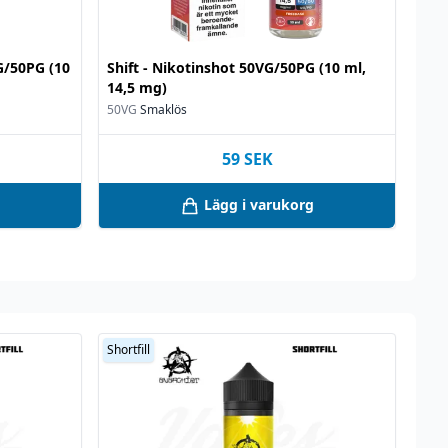
VG/50PG (10
Shift - Nikotinshot 50VG/50PG (10 ml,
14,5 mg)
50VG
Smaklös
59
SEK
Lägg i varukorg
Shortfill