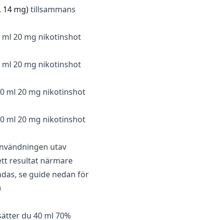
, 14 mg)
tillsammans
0 ml 20 mg nikotinshot
0 ml 20 mg nikotinshot
30 ml 20 mg nikotinshot
40 ml 20 mg nikotinshot
användningen utav
ett resultat närmare
as, se guide nedan för
)
sätter du 40 ml 70%