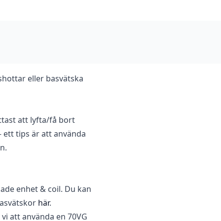
nshottar eller basvätska
tast att lyfta/få bort
ett tips är att använda
n.
sade enhet & coil. Du kan
basvätskor
här
.
vi att använda en 70VG