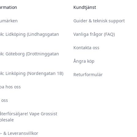
ormation
Kundtjänst
rumärken
Guider & teknisk support
ik: Lidköping (Lindhagsgatan
Vanliga frågor (FAQ)
Kontakta oss
ik: Göteborg (Drottninggatan
Ångra köp
ik: Linköping (Nordengatan 1B)
Returformulär
ba hos oss
 oss
 återförsäljare! Vape Grossist
lesale
- & Leveransvillkor