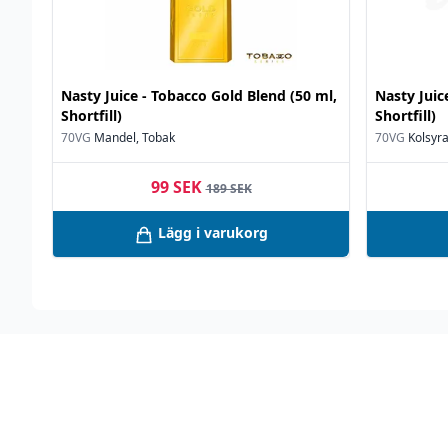
Nasty Juice - Tobacco Gold Blend (50 ml,
Nasty Juic
Shortfill)
Shortfill)
70VG
Mandel, Tobak
70VG
Kolsyra
99 SEK
189 SEK
Lägg i varukorg
Footer