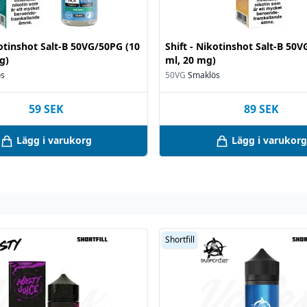
kotinshot Salt-B 50VG/50PG (10
Shift - Nikotinshot Salt-B 50
g)
ml, 20 mg)
ös
50VG
Smaklös
59
SEK
89
SEK
Lägg i varukorg
Lägg i varukorg
Shortfill