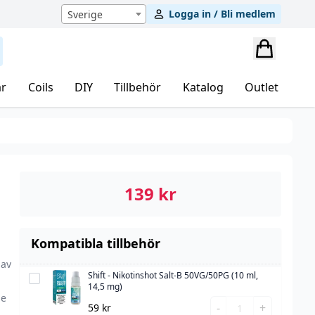
Logga in / Bli medlem
Sverige
r
Coils
DIY
Tillbehör
Katalog
Outlet
139
kr
Kompatibla tillbehör
 av
Shift - Nikotinshot Salt-B 50VG/50PG (10 ml,
Shift
14,5 mg)
-
se
Shift
-
+
59
kr
Nikotinshot