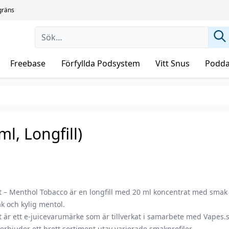
sgräns
Freebase
Förfyllda Podsystem
Vitt Snus
Podda
l, Longfill)
t – Menthol Tobacco är en longfill med 20 ml koncentrat med smak
k och kylig mentol.
t är ett e-juicevarumärke som är tillverkat i samarbete med Vapes.
erbjuder ett brett sortiment utav varierade smakprofiler.