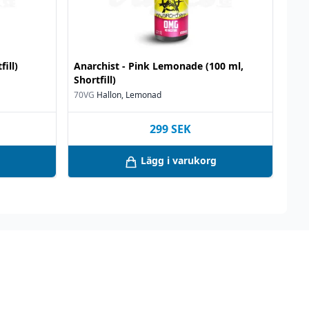
fill)
Anarchist - Pink Lemonade (100 ml,
Shortfill)
70VG
Hallon, Lemonad
299
SEK
Lägg i varukorg