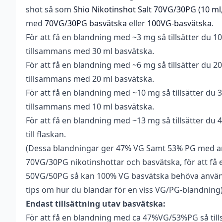
Ja
cooling
shot så som
Shio Nikotinshot Salt 70VG/30PG (10 ml
med
70VG/30PG basvätska
eller
100VG-basvätska
.
Smakprofil
Mentol
,
Tobak
För att få en blandning med ~3 mg så tillsätter du 1
Tillverkare
Vapes.se
tillsammans med 30 ml basvätska.
För att få en blandning med ~6 mg så tillsätter du 2
Tillverkningsland
Sverige
tillsammans med 20 ml basvätska.
Typ
Longfill
För att få en blandning med ~10 mg så tillsätter du 
tillsammans med 10 ml basvätska.
Utrymme för
40 ml (4 st)
nikotinshots
För att få en blandning med ~13 mg så tillsätter du 
till flaskan.
(Dessa blandningar ger 47% VG Samt 53% PG med 
70VG/30PG nikotinshottar och basvätska, för att få 
50VG/50PG så kan 100% VG basvätska behöva använd
tips om hur du blandar för en viss VG/PG-blandning
Endast tillsättning utav basvätska:
För att få en blandning med ca 47%VG/53%PG så till