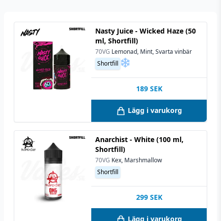
Nasty Juice - Wicked Haze (50
ml, Shortfill)
70VG
Lemonad, Mint, Svarta vinbär
Shortfill
189
SEK
Lägg i varukorg
Anarchist - White (100 ml,
Shortfill)
70VG
Kex, Marshmallow
Shortfill
299
SEK
Lägg i varukorg