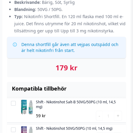
Beskrivande:
Bärig, Söt, Syrlig
Blandning:
50VG / 50PG.
Typ:
Nikotinfri Shortfill. En 120 ml flaska med 100 ml e-
juice. Det finns utrymme för 20 ml nikotinshot, vilket vid
tillsättning ger upp till Upp till 3 mg nikotinstyrka.
Denna shortfill går även att vejpas outspädd och
är helt nikotinfri från start.
179
kr
Kompatibla tillbehör
Shift - Nikotinshot Salt-B 50VG/50PG (10 ml, 14,5
Shift
mg)
-
Shift
-
+
59
kr
Nikotinshot
-
Salt-
Nikotinshot
Shift - Nikotinshot 50VG/50PG (10 ml, 14,5 mg)
Shift
B