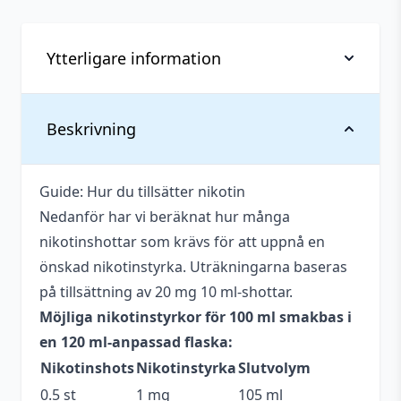
(100
ml,
Shortfill)
Ytterligare information
mängd
Vikt
0,14 kg
Beskrivning
Anpassad för
Upp till 3 mg
nikotinstyrka
Guide: Hur du tillsätter nikotin
Nedanför har vi beräknat hur många
Antal ml
100 ml
nikotinshottar som krävs för att uppnå en
Beskrivande
Bärig
,
Söt
,
Syrlig
önskad nikotinstyrka. Uträkningarna baseras
på tillsättning av 20 mg 10 ml-shottar.
Blandning
50VG / 50PG
Möjliga nikotinstyrkor för 100 ml smakbas i
Flaskstorlek
120 ml
en 120 ml-anpassad flaska:
Nikotinshots
Nikotinstyrka
Slutvolym
Innehåller
Okänt
cooling
0.5 st
1 mg
105 ml