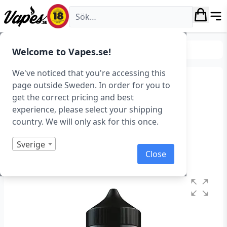
Vapes.se
E-juice
Smaker
Welcome to Vapes.se!
We've noticed that you're accessing this
Seriously Pod Fill –
page outside Sweden. In order for you to
get the correct pricing and best
Strawberry Raspberry
experience, please select your shipping
Cherry (100 ml, Shortfill)
country. We will only ask for this once.
Art.nr: 43086
Sverige
Close
I lager