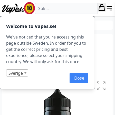
Vapes.se
E-juice
E-juice varumärken
Welcome to Vapes.se!
We've noticed that you're accessing this
Seriously Pod Fill – Cool
page outside Sweden. In order for you to
get the correct pricing and best
Mint (100 ml, Shortfill)
experience, please select your shipping
country. We will only ask for this once.
Art.nr: 42526
I lager
Sverige
Close