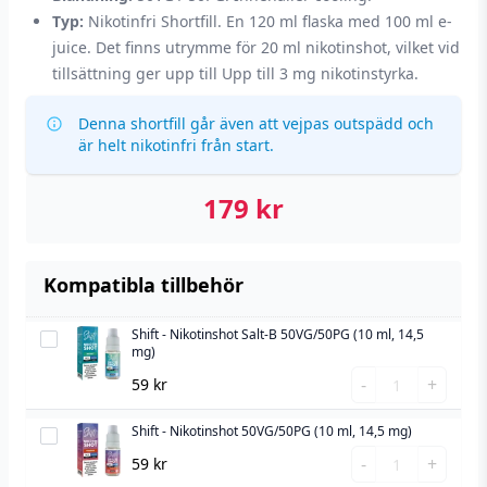
Typ:
Nikotinfri Shortfill. En 120 ml flaska med 100 ml e-
juice. Det finns utrymme för 20 ml nikotinshot, vilket vid
tillsättning ger upp till Upp till 3 mg nikotinstyrka.
Denna shortfill går även att vejpas outspädd och
är helt nikotinfri från start.
179
kr
Kompatibla tillbehör
Shift - Nikotinshot Salt-B 50VG/50PG (10 ml, 14,5
Shift
mg)
-
Shift
-
+
59
kr
Nikotinshot
-
Salt-
Nikotinshot
Shift - Nikotinshot 50VG/50PG (10 ml, 14,5 mg)
Shift
B
Salt-
Shift
-
-
+
59
kr
50VG/50PG
B
-