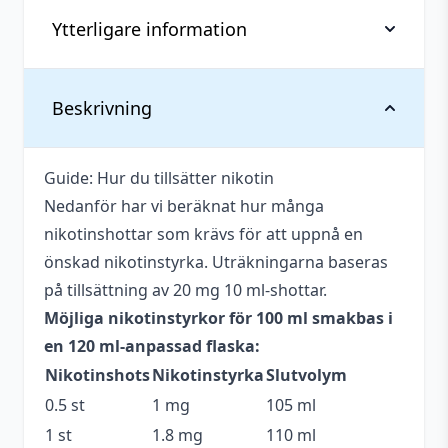
mängd
Ytterligare information
Vikt
0,14 kg
Beskrivning
Anpassad för
Upp till 3 mg
nikotinstyrka
Guide: Hur du tillsätter nikotin
Nedanför har vi beräknat hur många
Antal ml
100 ml
nikotinshottar som krävs för att uppnå en
Beskrivande
Kylig
,
Söt
önskad nikotinstyrka. Uträkningarna baseras
på tillsättning av 20 mg 10 ml-shottar.
Blandning
50VG / 50PG
Möjliga nikotinstyrkor för 100 ml smakbas i
Flaskstorlek
120 ml
en 120 ml-anpassad flaska:
Nikotinshots
Nikotinstyrka
Slutvolym
Innehåller
Ja
cooling
0.5 st
1 mg
105 ml
1 st
1.8 mg
110 ml
Serie
Seriously Pod Fill