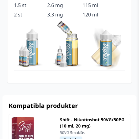
1.5 st
2.6 mg
115 ml
Smakprofil
Mint
2 st
3.3 mg
120 ml
Tillverkare
DoozyVape Co.
Tillverkningsland
United Kindom
Typ
Shortfill
Utrymme för
20 ml (2 st)
nikotinshots
Kompatibla produkter
Shift - Nikotinshot 50VG/50PG
(10 ml, 20 mg)
50VG
Smaklös