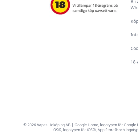
Bli
Who
Köp
Int
Coo
18-
© 2026 Vapes Lidköping AB | Google Home, logotypen för Google Hom
iOS®, logotypen för iOS®, App Store® och logotyp