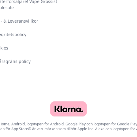
 återförsäljare! Vape Grossist
lesale
- & Leveransvillkor
egritetspolicy
kies
årsgräns policy
e, Android, logotypen för Android, Google Play och logotypen för Google Play ä
en för App Store® är varumärken som tillhör Apple Inc. Alexa och logotypen för