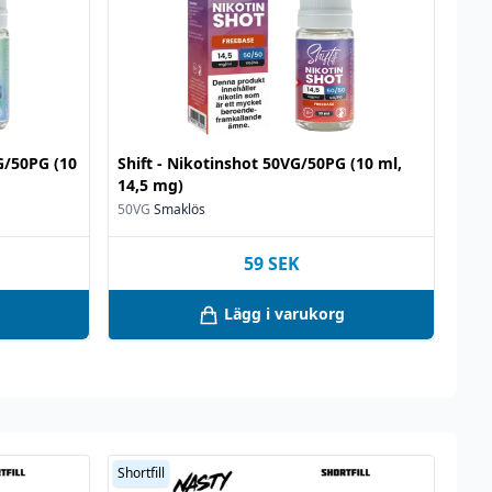
VG/50PG (10
Shift - Nikotinshot 50VG/50PG (10 ml,
14,5 mg)
50VG
Smaklös
59
SEK
Lägg i varukorg
Shortfill