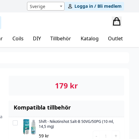
Logga in / Bli medlem
Sverige
r
Coils
DIY
Tillbehör
Katalog
Outlet
179
kr
Kompatibla tillbehör
ka
Shift - Nikotinshot Salt-B 50VG/50PG (10 ml,
Shift
14,5 mg)
-
l
Shift
-
+
59
kr
Nikotinshot