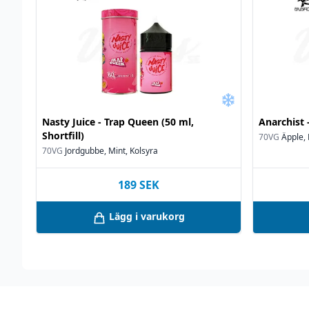
Nasty Juice - Trap Queen (50 ml,
Anarchist -
Shortfill)
70VG
Äpple,
70VG
Jordgubbe, Mint, Kolsyra
189
SEK
Lägg i varukorg
Footer