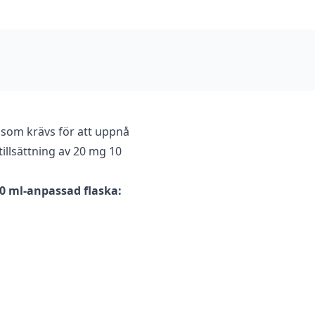
 som krävs för att uppnå
illsättning av 20 mg 10
20 ml-anpassad flaska: