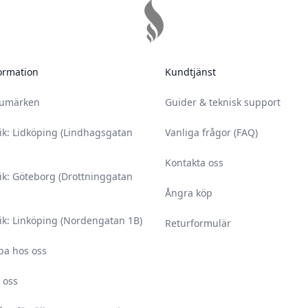
ormation
Kundtjänst
rumärken
Guider & teknisk support
ik: Lidköping (Lindhagsgatan
Vanliga frågor (FAQ)
Kontakta oss
ik: Göteborg (Drottninggatan
Ångra köp
ik: Linköping (Nordengatan 1B)
Returformulär
ba hos oss
 oss