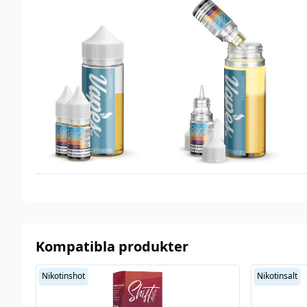
Okänt
cooling
Smakprofil
Blåhallon
,
Päron
Tillverkare
DoozyVape Co.
Tillverkningsland
United Kindom
Typ
Shortfill
Utrymme för
20 ml (2 st)
nikotinshots
Serie
Seriously Pod Fill
Kompatibla produkter
Nikotinshot
Nikotinsalt