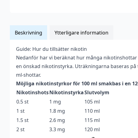
Beskrivning
Ytterligare information
Guide: Hur du tillsätter nikotin
Vikt
0,14 kg
Nedanför har vi beräknat hur många nikotinshottar
Anpassad för
en önskad nikotinstyrka. Uträkningarna baseras på t
Upp till 3 mg
nikotinstyrka
ml-shottar.
Möjliga nikotinstyrkor för 100 ml smakbas i en 1
Antal ml
100 ml
Nikotinshots
Nikotinstyrka
Slutvolym
Beskrivande
Okänt
0.5 st
1 mg
105 ml
Blandning
50VG / 50PG
1 st
1.8 mg
110 ml
1.5 st
2.6 mg
115 ml
Flaskstorlek
120 ml
2 st
3.3 mg
120 ml
Innehåller