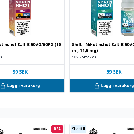
kotinshot Salt-B 50VG/50PG (10
Shift - Nikotinshot Salt-B 50
)
ml, 14,5 mg)
ös
50VG
Smaklös
89
SEK
59
SEK
Lägg i varukorg
Lägg i varukorg
REA
Shortfill