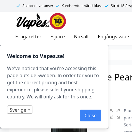
Snabba leveranser
Kundservice i världsklass
Strikt 18-år
Vapes.se
E-cigaretter
E-juice
Nicsalt
Engångs vape
E-juice
Shortfills
Welcome to Vapes.se!
We've noticed that you're accessing this
Seriously Pod Fill – Blue Pear
page outside Sweden. In order for you to
get the correct pricing and best
Art.nr: 41413
experience, please select your shipping
I lager
country. We will only ask for this once.
Sverige
Blue
Close
pär
Seri
som