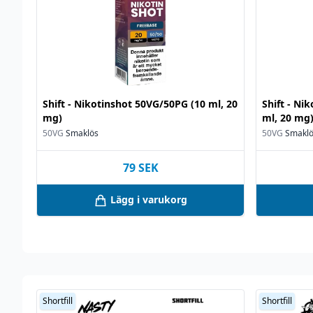
Shift - Nikotinshot 50VG/50PG (10 ml, 20
Shift - Ni
mg)
ml, 20 mg
50VG
Smaklös
50VG
Smakl
79
SEK
Lägg i varukorg
Shortfill
Shortfill