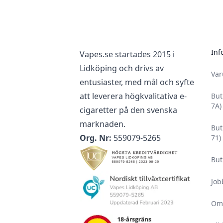
Inf
Vapes.se startades 2015 i
Lidköping och drivs av
Va
entusiaster, med mål och syfte
att leverera högkvalitativa e-
But
7A)
cigaretter på den svenska
marknaden.
But
Org. Nr:
559079-5265
71)
But
Job
Om