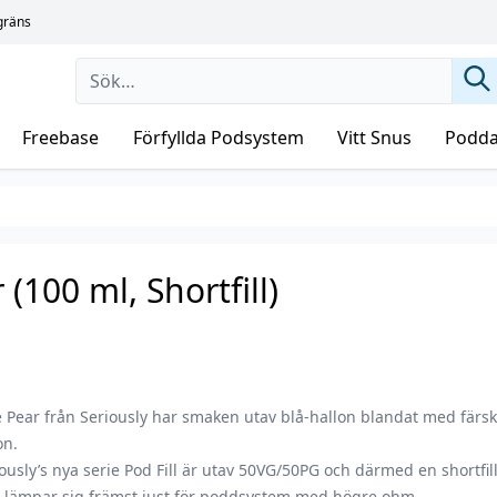
sgräns
Freebase
Förfyllda Podsystem
Vitt Snus
Podda
 (100 ml, Shortfill)
 Pear från Seriously har smaken utav blå-hallon blandat med färs
on.
ously’s nya serie Pod Fill är utav 50VG/50PG och därmed en shortfil
 lämpar sig främst just för poddsystem med högre ohm.