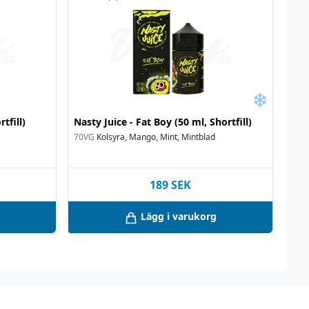
tfill)
Nasty Juice - Fat Boy (50 ml, Shortfill)
70VG
Kolsyra, Mango, Mint, Mintblad
189
SEK
Lägg i varukorg