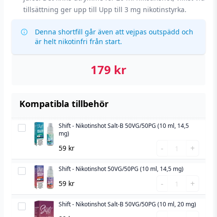
tillsättning ger upp till Upp till 3 mg nikotinstyrka.
Denna shortfill går även att vejpas outspädd och
är helt nikotinfri från start.
179
kr
Kompatibla tillbehör
Shift - Nikotinshot Salt-B 50VG/50PG (10 ml, 14,5
Shift
mg)
-
Shift
-
+
59
kr
Nikotinshot
-
Salt-
Nikotinshot
Shift - Nikotinshot 50VG/50PG (10 ml, 14,5 mg)
Shift
B
Salt-
Shift
-
-
+
59
kr
50VG/50PG
B
-
Nikotinshot
(10
50VG/50PG
Nikotinshot
Shift - Nikotinshot Salt-B 50VG/50PG (10 ml, 20 mg)
50VG/50PG
Shift
ml,
(10
50VG/50PG
Shift