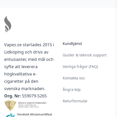
Footer
Kundtjänst
Vapes.se startades 2015 i
Lidköping och drivs av
Guider & teknisk support
entusiaster, med mål och
syfte att leverera
Vanliga frågor (FAQ)
högkvalitativa e-
Kontakta oss
cigaretter på den
svenska marknaden.
Ångra köp
Org. Nr:
559079-5265
Returformulär