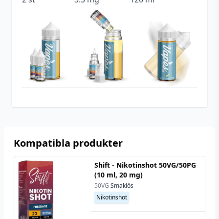
Tillverkare
DoozyVape Co.
Tillverkningsland
United Kindom
Typ
Shortfill
Utrymme för
20 ml (2 st)
nikotinshots
Kompatibla produkter
Shift - Nikotinshot 50VG/50PG
(10 ml, 20 mg)
50VG
Smaklös
Nikotinshot