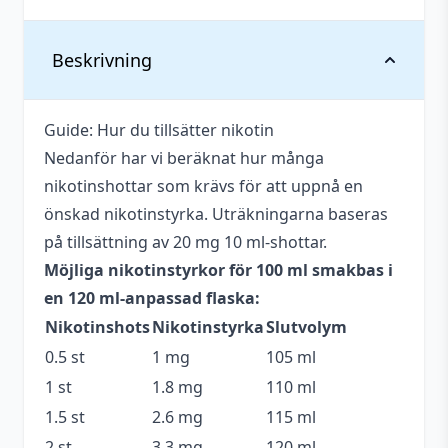
Vikt
0,145 kg
Beskrivning
Anpassad för
Upp till 3 mg
nikotinstyrka
Guide: Hur du tillsätter nikotin
Nedanför har vi beräknat hur många
Antal ml
100 ml
nikotinshottar som krävs för att uppnå en
Beskrivande
Fruktig
,
Söt
,
Syrlig
,
Tropisk
önskad nikotinstyrka. Uträkningarna baseras
på tillsättning av 20 mg 10 ml-shottar.
Blandning
70VG / 30PG
Möjliga nikotinstyrkor för 100 ml smakbas i
Flaskstorlek
120 ml
en 120 ml-anpassad flaska:
Nikotinshots
Nikotinstyrka
Slutvolym
Innehåller
Okänt
cooling
0.5 st
1 mg
105 ml
1 st
1.8 mg
110 ml
Serie
Seriously Fruity
1.5 st
2.6 mg
115 ml
Smakprofil
Apelsin
,
Mango
2 st
3.3 mg
120 ml