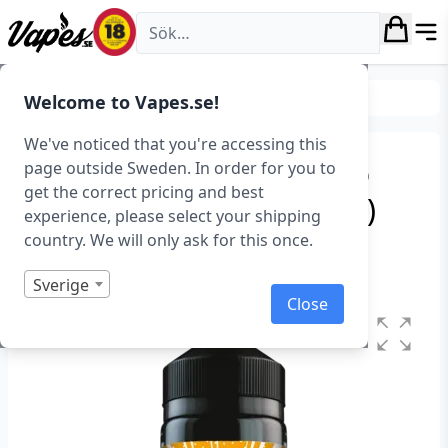
Vapes.se
E-juice
E-juice varumärken
Welcome to Vapes.se!
We've noticed that you're accessing this
Seriously Fruity – Mango
page outside Sweden. In order for you to
get the correct pricing and best
Orange (100 ml, Shortfill)
experience, please select your shipping
country. We will only ask for this once.
Art.nr: 43331
I lager
Sverige
Close