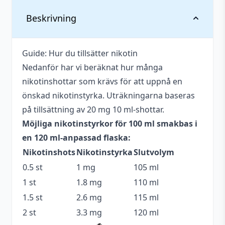
Vikt
0,145 kg
Beskrivning
Anpassad för
Upp till 3 mg
nikotinstyrka
Guide: Hur du tillsätter nikotin
Nedanför har vi beräknat hur många
Antal ml
100 ml
nikotinshottar som krävs för att uppnå en
Beskrivande
Kylig
,
Söt
,
Syrlig
önskad nikotinstyrka. Uträkningarna baseras
på tillsättning av 20 mg 10 ml-shottar.
Blandning
70VG / 30PG
Möjliga nikotinstyrkor för 100 ml smakbas i
Flaskstorlek
120 ml
en 120 ml-anpassad flaska:
Nikotinshots
Nikotinstyrka
Slutvolym
Innehåller
Ja
cooling
0.5 st
1 mg
105 ml
1 st
1.8 mg
110 ml
Serie
Pukka Juice
1.5 st
2.6 mg
115 ml
Smakprofil
Citron
,
Citrus
,
Lime
,
Mentol
2 st
3.3 mg
120 ml