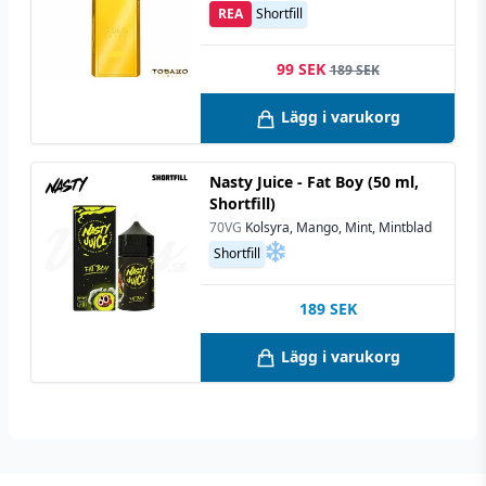
REA
Shortfill
99 SEK
189 SEK
Lägg i varukorg
Nasty Juice - Fat Boy (50 ml,
Shortfill)
70VG
Kolsyra, Mango, Mint, Mintblad
Shortfill
189
SEK
Lägg i varukorg
Footer