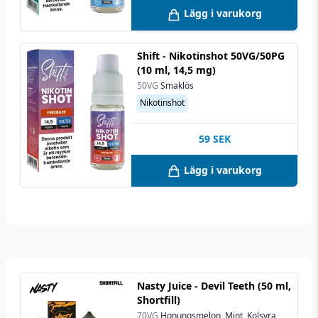
Lägg i varukorg
Shift - Nikotinshot 50VG/50PG
(10 ml, 14,5 mg)
50VG
Smaklös
Nikotinshot
59
SEK
Lägg i varukorg
Nasty Juice - Devil Teeth (50 ml,
Shortfill)
70VG
Honungsmelon, Mint, Kolsyra