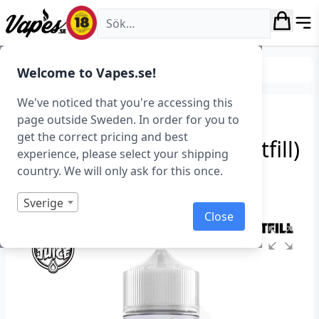
Vapes.se
E-juice
Smaker
Welcome to Vapes.se!
We've noticed that you're accessing this
Pukka Juice – Lime
page outside Sweden. In order for you to
get the correct pricing and best
Lemonade (100 ml, Shortfill)
experience, please select your shipping
country. We will only ask for this once.
Art.nr: 41104
I lager
Sverige
Close