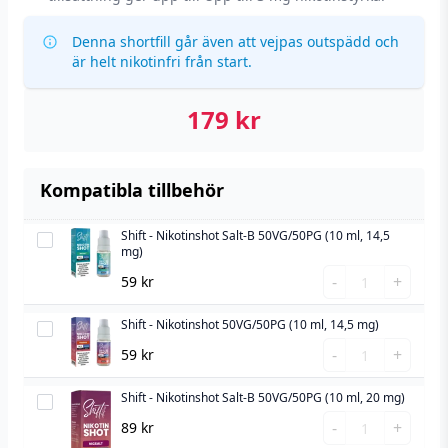
Denna shortfill går även att vejpas outspädd och
är helt nikotinfri från start.
179
kr
Kompatibla tillbehör
Shift - Nikotinshot Salt-B 50VG/50PG (10 ml, 14,5
Shift
mg)
-
Shift
-
+
59
kr
Nikotinshot
-
Salt-
Nikotinshot
Shift - Nikotinshot 50VG/50PG (10 ml, 14,5 mg)
Shift
B
Salt-
Shift
-
-
+
59
kr
50VG/50PG
B
-
Nikotinshot
(10
50VG/50PG
Nikotinshot
Shift - Nikotinshot Salt-B 50VG/50PG (10 ml, 20 mg)
50VG/50PG
Shift
ml,
(10
50VG/50PG
Shift
(10
-
-
+
89
kr
14,5
ml,
(10
-