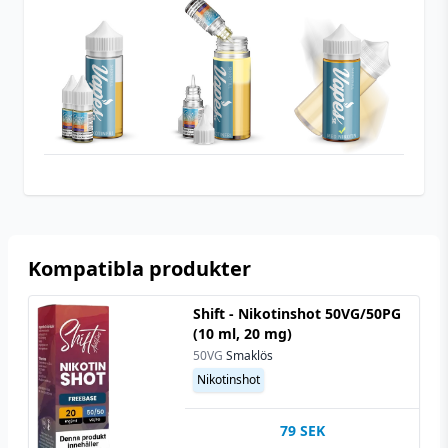
Tillverkare
Pukka Juice
Tillverkningsland
United Kindom
Typ
Shortfill
Utrymme för
20 ml (2 st)
nikotinshots
Kompatibla produkter
Shift - Nikotinshot 50VG/50PG
(10 ml, 20 mg)
50VG
Smaklös
Nikotinshot
79
SEK