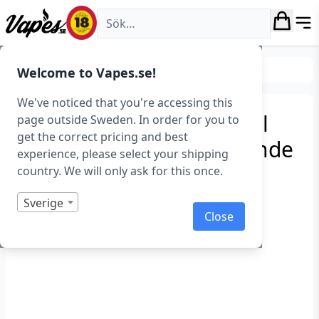
Vapes.se
Okategoriserad
Welcome to Vapes.se!
We've noticed that you're accessing this
Puff Dragon – Traditional
page outside Sweden. In order for you to
get the correct pricing and best
Tobacco (10 ml) – Utgående
experience, please select your shipping
country. We will only ask for this once.
Art.nr: 37977
Slut i lager
Sverige
Close