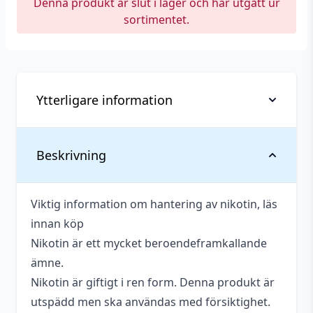
Denna produkt är slut i lager och har utgått ur
sortimentet.
Ytterligare information
Antal
1 st
Beskrivning
Antal ml
10 ml
Viktig information om hantering av nikotin, läs
Blandning
50VG / 50PG
innan köp
Tillverkare
Puff Dragon
Nikotin är ett mycket beroendeframkallande
ämne.
Nikotin är giftigt i ren form. Denna produkt är
utspädd men ska användas med försiktighet.