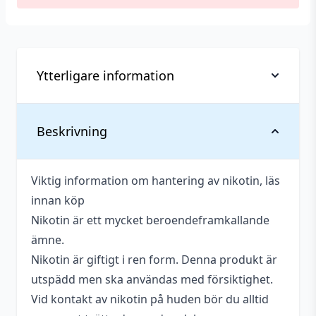
Ytterligare information
Vikt
0,021 kg
Beskrivning
Antal
1 st
Viktig information om hantering av nikotin, läs
Antal ml
10 ml
innan köp
Beskrivande
Tobak
Nikotin är ett mycket beroendeframkallande
ämne.
Blandning
50VG / 50PG
Nikotin är giftigt i ren form. Denna produkt är
Flaskstorlek
10 ml
utspädd men ska användas med försiktighet.
Vid kontakt av nikotin på huden bör du alltid
Innehåller
Nej