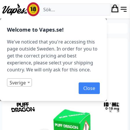
Vapes.se
E-juice
Smaker
Tobak
Welcome to Vapes.se!
We've noticed that you're accessing this
Puff Dragon – Rich and
page outside Sweden. In order for you to
get the correct pricing and best
Smooth Tobacco (10 ml,
experience, please select your shipping
Singel)
country. We will only ask for this once.
Art.nr: 37643
Sverige
Close
Slut i lager