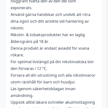
noggrant tvätta den av den del som
cooling
exponerats.
Serie
Puff Dragon
Använd gärna handskar och undvik att röra
dina ögon och ditt ansikte vid hantering av
Smakprofil
Tobak
nikotin.
Tillverkare
Flawless E-Liquids
Nikotin- & tobaksprodukter har en laglig
Tillverkningsland
England
åldersgräns på 18 år.
Denna produkt är endast avsedd för vuxna
Typ
Singel
rökare.
För optimal livslängd på din nikotinvätska bör
den förvaras i 12 °C.
Förvara all din utrustning och alla nikotinvaror
utom räckhåll för barn och husdjur.
Läs igenom säkerhetsbilagan innan
användning.
Uppsök alltid läkare och/eller akutmottagning