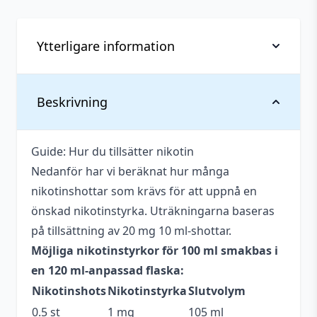
&
Raspberry
(100
Ytterligare information
ml,
Shortfill)
mängd
Vikt
0,144 kg
Beskrivning
Anpassad för
Upp till 3 mg
nikotinstyrka
Guide: Hur du tillsätter nikotin
Nedanför har vi beräknat hur många
Antal ml
100 ml
nikotinshottar som krävs för att uppnå en
Beskrivande
Bärig
,
Fruktig
önskad nikotinstyrka. Uträkningarna baseras
på tillsättning av 20 mg 10 ml-shottar.
Blandning
70VG / 30PG
Möjliga nikotinstyrkor för 100 ml smakbas i
Flaskstorlek
120 ml
en 120 ml-anpassad flaska:
Nikotinshots
Nikotinstyrka
Slutvolym
Innehåller
Nej
cooling
0.5 st
1 mg
105 ml