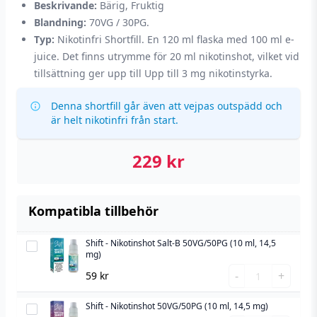
Beskrivande:
Bärig, Fruktig
Blandning:
70VG / 30PG.
Typ:
Nikotinfri Shortfill. En 120 ml flaska med 100 ml e-
juice. Det finns utrymme för 20 ml nikotinshot, vilket vid
tillsättning ger upp till Upp till 3 mg nikotinstyrka.
Denna shortfill går även att vejpas outspädd och
är helt nikotinfri från start.
229
kr
Kompatibla tillbehör
Shift - Nikotinshot Salt-B 50VG/50PG (10 ml, 14,5
Shift
mg)
-
Shift
-
+
59
kr
Nikotinshot
-
Salt-
Nikotinshot
Shift - Nikotinshot 50VG/50PG (10 ml, 14,5 mg)
Shift
B