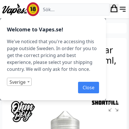
Vapes.se
E-juice
E-juice varumärken
Welcome to Vapes.se!
We've noticed that you're accessing this
Ohm Boy Volume II – Pear
page outside Sweden. In order for you to
get the correct pricing and best
Apple & Raspberry (100 ml,
experience, please select your shipping
Shortfill)
country. We will only ask for this once.
Art.nr: 40976
Sverige
Close
I lager