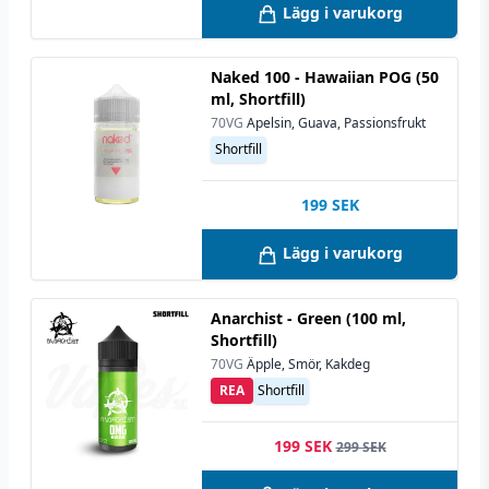
Lägg i varukorg
Naked 100 - Hawaiian POG (50
ml, Shortfill)
70VG
Apelsin, Guava, Passionsfrukt
Shortfill
199
SEK
Lägg i varukorg
Anarchist - Green (100 ml,
Shortfill)
70VG
Äpple, Smör, Kakdeg
REA
Shortfill
199 SEK
299 SEK