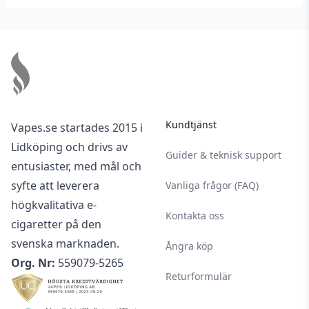
Footer
Kundtjänst
Vapes.se startades 2015 i
Lidköping och drivs av
Guider & teknisk support
entusiaster, med mål och
syfte att leverera
Vanliga frågor (FAQ)
högkvalitativa e-
Kontakta oss
cigaretter på den
svenska marknaden.
Ångra köp
Org. Nr:
559079-5265
Returformulär