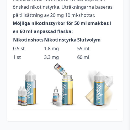
Nej
cooling
önskad nikotinstyrka. Uträkningarna baseras
på tillsättning av 20 mg 10 ml-shottar.
Blandning
70VG / 30PG
Möjliga nikotinstyrkor för 50 ml smakbas i
Tillverkningsland
USA
en 60 ml-anpassad flaska:
Nikotinshots
Nikotinstyrka
Slutvolym
Typ
Shortfill
0.5 st
1.8 mg
55 ml
Smakprofil
Godis
,
Lime
1 st
3.3 mg
60 ml
Beskrivande
Fruktig
,
Söt
,
Syrlig
Anpassad för
3 mg
nikotinstyrka
Utrymme för
10 ml (1 st)
nikotinshots
Tillverkare
The Schwartz E-liquid
Antal
1 st