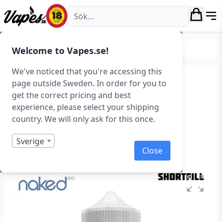
Vapes.se
E-juice
E-juice varumärken
Welcome to Vapes.se!
We've noticed that you're accessing this
Naked 100 – Sour Sweet
page outside Sweden. In order for you to
get the correct pricing and best
(Green Lemon) (50 ml,
experience, please select your shipping
Shortfill)
country. We will only ask for this once.
Art.nr: 37914
Sverige
Close
Slut i lager