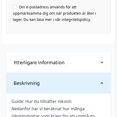
Din e-postadress används för att
uppmärksamma dig om när produkten är åter i
lager. Du kan läsa mer i vår integritetspolicy.
Ytterligare information
Vikt
0,129 kg
Beskrivning
Flaskstorlek
60 ml
Guide: Hur du tillsätter nikotin
Serie
Naked 100 – Candy
Nedanför har vi beräknat hur många
Innehåller
nikotinshottar som krävs för att uppnå en