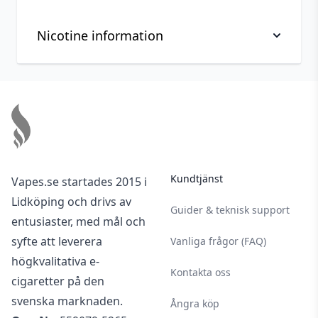
Nicotine information
Viktig information om hantering av nikotin, läs
Footer
innan köp
Nikotin är ett mycket beroendeframkallande
ämne.
Nikotin är giftigt i ren form. Denna produkt är
Kundtjänst
Vapes.se startades 2015 i
utspädd men ska användas med försiktighet.
Lidköping och drivs av
Vid kontakt av nikotin på huden bör du alltid
Guider & teknisk support
entusiaster, med mål och
noggrant tvätta den av den del som
syfte att leverera
Vanliga frågor (FAQ)
exponerats.
högkvalitativa e-
Använd gärna handskar och undvik att röra
Kontakta oss
cigaretter på den
dina ögon och ditt ansikte vid hantering av
svenska marknaden.
nikotin.
Ångra köp