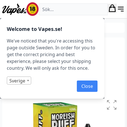
Vapes.se
E-juice
E-juice med nikotin
Nicsalt
Welcome to Vapes.se!
We've noticed that you're accessing this
Moreish Puff Sherbet –
page outside Sweden. In order for you to
get the correct pricing and best
Rainbow (10 ml, 10 mg,
experience, please select your shipping
Nikotinsalt)
country. We will only ask for this once.
Art.nr: 40615
Sverige
Close
Slut i lager