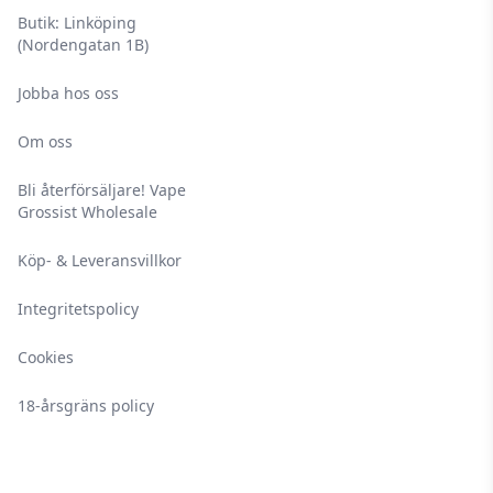
läkare och ta med förpackningen samt
Butik: Linköping
säkerhetsbilagan.
(Nordengatan 1B)
E-vätskor med nikotin har en hållbarhet på
Jobba hos oss
minst 2 år vid oöppnad förpackning och minst
1 månad vid öppnad förpackning – vid
Om oss
förvaring bortom solljus mellan 5-25 °C på en
Bli återförsäljare! Vape
torr och mörk plats.
Grossist Wholesale
Köp- & Leveransvillkor
Integritetspolicy
Cookies
18-årsgräns policy