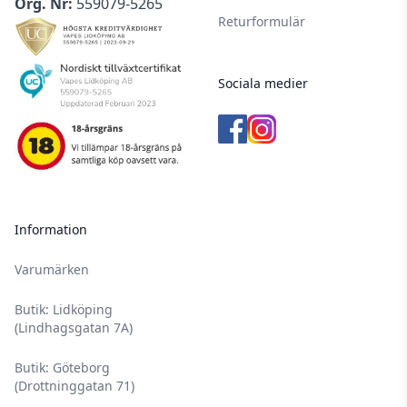
Org. Nr:
559079-5265
Nikotin- & tobaksprodukter har en laglig
Returformulär
åldersgräns på 18 år.
Denna produkt är endast avsedd för vuxna
rökare.
Sociala medier
För optimal livslängd på din nikotinvätska bör
den förvaras i 12 °C.
Förvara all din utrustning och alla nikotinvaror
utom räckhåll för barn och husdjur.
Läs igenom säkerhetsbilagan innan
Information
användning.
Uppsök alltid läkare och/eller akutmottagning
Varumärken
om du misstänker att ditt barn fått i sig nikotin,
Butik: Lidköping
då det är väldigt skadligt för icke-vuxna
(Lindhagsgatan 7A)
personer.
Upplever du ihållande biverkningar som är
Butik: Göteborg
(Drottninggatan 71)
angivna i säkerhetsbilagan, vänligen uppsök