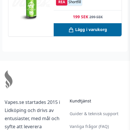
REA
Shortfill
199 SEK
299 SEK
Lägg i varukorg
Footer
Kundtjänst
Vapes.se startades 2015 i
Lidköping och drivs av
Guider & teknisk support
entusiaster, med mål och
syfte att leverera
Vanliga frågor (FAQ)