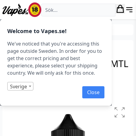
Vapes.se
E-juice
Svenskproducerad E-juice (Sverige)
Welcome to Vapes.se!
We've noticed that you're accessing this
Liquid Wonders –
page outside Sweden. In order for you to
get the correct pricing and best
Watermelon ICE (10 ml, MTL
experience, please select your shipping
Shortfill)
country. We will only ask for this once.
Art.nr: 40483
Sverige
Close
I lager