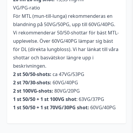
VG/PG-ratio
För MTL (mun-till-lunga) rekommenderas en
blandning på 50VG/50PG, upp till 60VG/40PG.
Vi rekommenderar 50/50-shottar för bäst MTL-
upplevelse. Över 60VG/40PG lämpar sig bäst
för DL (direkta lungbloss). Vi har länkat till våra
shottar och basvätskor längre upp i
beskrivningen.
2 st 50/50-shots:
ca 47VG/53PG
2 st 70/30-shots:
60VG/40PG
2 st 100VG-shots:
80VG/20PG
1 st 50/50 + 1 st 100VG shot
: 63VG/37PG
1 st 50/50 + 1 st 70VG/30PG shot:
60VG/40PG