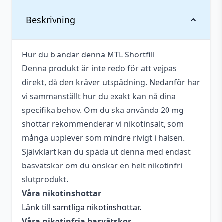
Vikt
0,025 kg
Beskrivning
Anpassad för
Upp till 10 mg
nikotinstyrka
Hur du blandar denna MTL Shortfill
Denna produkt är inte redo för att vejpas
Antal ml
10 ml
direkt, då den kräver utspädning. Nedanför har
Blandning
50VG / 50PG
vi sammanställt hur du exakt kan nå dina
specifika behov. Om du ska använda 20 mg-
Flaskstorlek
30 ml
shottar rekommenderar vi nikotinsalt, som
Serie
Liquid Wonders
många upplever som mindre rivigt i halsen.
Självklart kan du späda ut denna med endast
Tillverkare
Liquid Wonders
basvätskor om du önskar en helt nikotinfri
Tillverkningsland
Sverige
slutprodukt.
Våra nikotinshottar
Typ
Shortfill (MTL)
Länk till samtliga nikotinshottar.
Utrymme för
20 ml (2 st)
Våra nikotinfria basvätskor