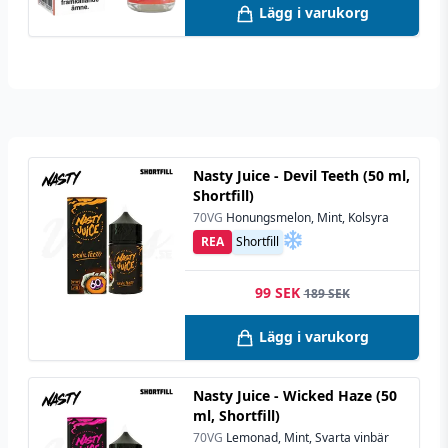
Lägg i varukorg
Nasty Juice - Devil Teeth (50 ml,
Shortfill)
70VG
Honungsmelon, Mint, Kolsyra
REA
Shortfill
99 SEK
189 SEK
Lägg i varukorg
Nasty Juice - Wicked Haze (50
ml, Shortfill)
70VG
Lemonad, Mint, Svarta vinbär