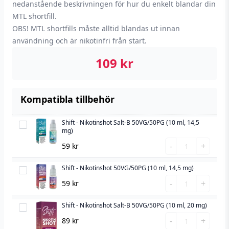
nedanstående beskrivningen för hur du enkelt blandar din
MTL shortfill.
OBS! MTL shortfills måste alltid blandas ut innan
användning och är nikotinfri från start.
109
kr
Kompatibla tillbehör
Shift - Nikotinshot Salt-B 50VG/50PG (10 ml, 14,5
Shift
mg)
-
Shift
-
+
59
kr
Nikotinshot
-
Salt-
Nikotinshot
Shift - Nikotinshot 50VG/50PG (10 ml, 14,5 mg)
Shift
B
Salt-
Shift
-
-
+
59
kr
50VG/50PG
B
-
Nikotinshot
(10
50VG/50PG
Nikotinshot
Shift - Nikotinshot Salt-B 50VG/50PG (10 ml, 20 mg)
50VG/50PG
Shift
ml,
(10
50VG/50PG
Shift
(10
-
-
+
89
kr
14,5