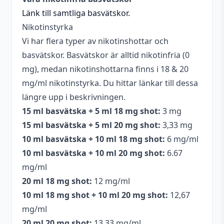
nikotinshots
Länk till samtliga basvätskor.
Innehåller
Nikotinstyrka
Ja
cooling
Vi har flera typer av nikotinshottar och
basvätskor. Basvätskor är alltid nikotinfria (0
Smakprofil
Mentol
,
Mint
,
Vattenmelon
mg), medan nikotinshottarna finns i 18 & 20
mg/ml nikotinstyrka. Du hittar länkar till dessa
längre upp i beskrivningen.
15 ml basvätska + 5 ml 18 mg shot:
3 mg
15 ml basvätska + 5 ml 20 mg shot:
3,33 mg
10 ml basvätska + 10 ml 18 mg shot:
6 mg/ml
10 ml basvätska + 10 ml 20 mg shot:
6.67
mg/ml
20 ml 18 mg shot:
12 mg/ml
10 ml 18 mg shot + 10 ml 20 mg shot:
12,67
mg/ml
20 ml 20 mg shot:
13,33 mg/ml