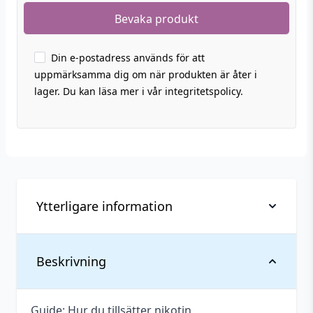
Din e-postadress används för att
uppmärksamma dig om när produkten är åter i
lager. Du kan läsa mer i vår integritetspolicy.
Ytterligare information
Vikt
0,078 kg
Beskrivning
Antal ml
50 ml
Guide: Hur du tillsätter nikotin