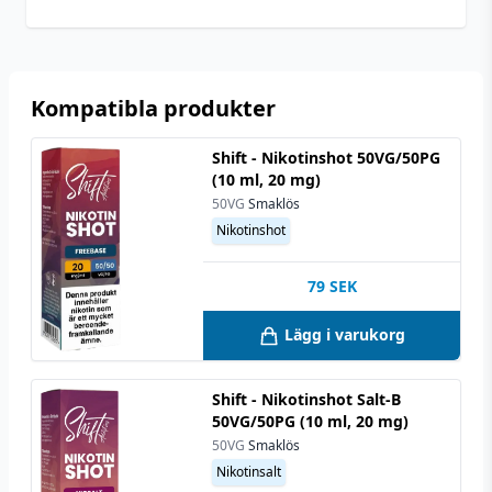
Anpassad för
Upp till 3 mg
nikotinstyrka
Kompatibla produkter
Shift - Nikotinshot 50VG/50PG
(10 ml, 20 mg)
50VG
Smaklös
Nikotinshot
79
SEK
Lägg i varukorg
Shift - Nikotinshot Salt-B
50VG/50PG (10 ml, 20 mg)
50VG
Smaklös
Nikotinsalt