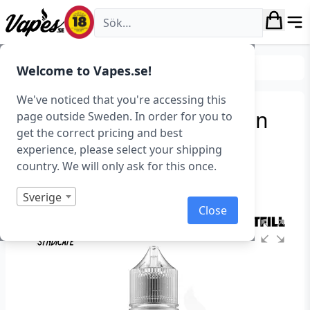
Vapes.se
E-juice
E-juice varumärken
Welcome to Vapes.se!
We've noticed that you're accessing this
Koyuki Syndicate – Bespin
page outside Sweden. In order for you to
get the correct pricing and best
(50 ml, Shortfill)
experience, please select your shipping
country. We will only ask for this once.
Art.nr: 40842
Slut i lager
Sverige
Close