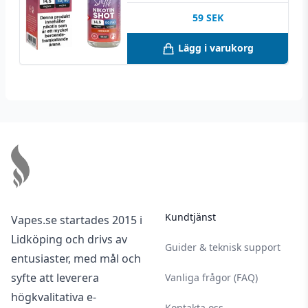
59
SEK
Lägg i varukorg
Footer
Kundtjänst
Vapes.se startades 2015 i
Lidköping och drivs av
Guider & teknisk support
entusiaster, med mål och
syfte att leverera
Vanliga frågor (FAQ)
högkvalitativa e-
Kontakta oss