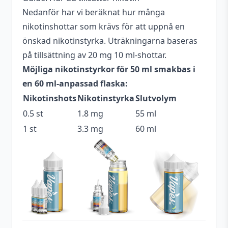
Beskrivande
Tropisk
Nedanför har vi beräknat hur många
Blandning
70VG / 30PG
nikotinshottar som krävs för att uppnå en
önskad nikotinstyrka. Uträkningarna baseras
Flaskstorlek
60 ml
på tillsättning av 20 mg 10 ml-shottar.
Innehåller
Möjliga nikotinstyrkor för 50 ml smakbas i
Nej
cooling
en 60 ml-anpassad flaska:
Nikotinshots
Nikotinstyrka
Slutvolym
Serie
Koyuki Syndicate
0.5 st
1.8 mg
55 ml
Smakprofil
Mango
,
Yuzu
,
Passionsfrukt
1 st
3.3 mg
60 ml
Tillverkare
Koyuki Vapor
Tillverkningsland
Sverige
Typ
Shortfill
Utrymme för
10 ml (1 st)
nikotinshots