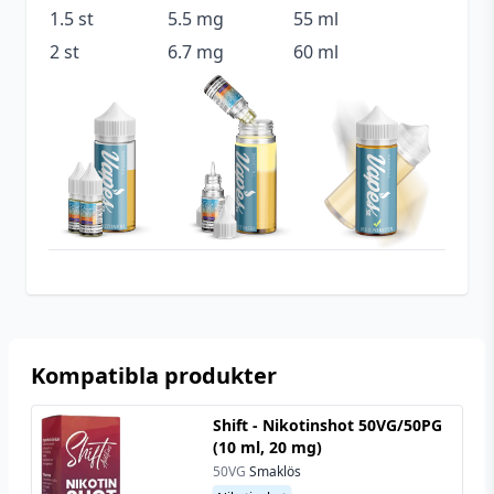
1.5 st
5.5 mg
55 ml
Smakprofil
Citron
,
Lime
2 st
6.7 mg
60 ml
Tillverkare
Just Juice
Tillverkningsland
England
Typ
Shortfill
Utrymme för
20 ml (2 st)
nikotinshots
Kompatibla produkter
Shift - Nikotinshot 50VG/50PG
(10 ml, 20 mg)
50VG
Smaklös