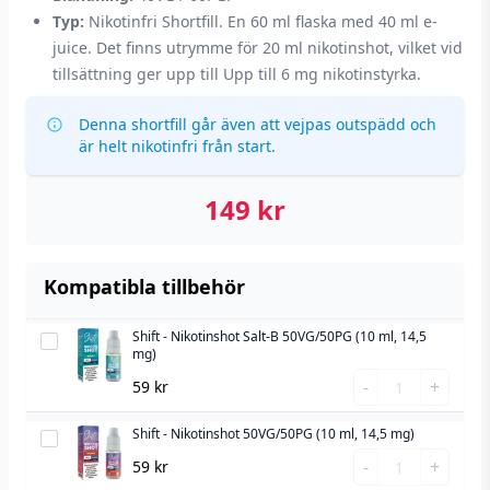
Typ:
Nikotinfri Shortfill. En 60 ml flaska med 40 ml e-
juice. Det finns utrymme för 20 ml nikotinshot, vilket vid
tillsättning ger upp till Upp till 6 mg nikotinstyrka.
Denna shortfill går även att vejpas outspädd och
är helt nikotinfri från start.
149
kr
Kompatibla tillbehör
Shift - Nikotinshot Salt-B 50VG/50PG (10 ml, 14,5
Shift
mg)
-
Shift
-
+
59
kr
Nikotinshot
-
Salt-
Nikotinshot
Shift - Nikotinshot 50VG/50PG (10 ml, 14,5 mg)
Shift
B
Salt-
Shift
-
-
+
59
kr
50VG/50PG
B
-