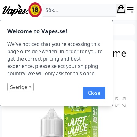
Vapes.se
E-juice
E-juice varumärken
Welcome to Vapes.se!
We've noticed that you're accessing this
Just Juice Bar – Lemon Lime
page outside Sweden. In order for you to
get the correct pricing and best
(40 ml, Shortfill)
experience, please select your shipping
country. We will only ask for this once.
Art.nr: 41912
I lager
Sverige
Close