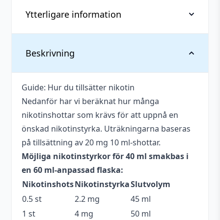
mängd
Ytterligare information
Vikt
0,07 kg
Beskrivning
Anpassad för
Upp till 6 mg
nikotinstyrka
Guide: Hur du tillsätter nikotin
Nedanför har vi beräknat hur många
Antal ml
40 ml
nikotinshottar som krävs för att uppnå en
Beskrivande
Söt
,
Syrlig
önskad nikotinstyrka. Uträkningarna baseras
på tillsättning av 20 mg 10 ml-shottar.
Blandning
40VG / 60PG
Möjliga nikotinstyrkor för 40 ml smakbas i
Flaskstorlek
60 ml
en 60 ml-anpassad flaska:
Nikotinshots
Nikotinstyrka
Slutvolym
Innehåller
Okänt
cooling
0.5 st
2.2 mg
45 ml
1 st
4 mg
50 ml
Serie
Just Juice Bar