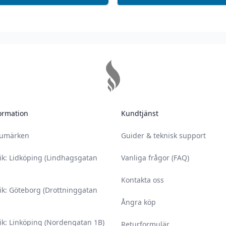
 misstänker att ditt
 icke-vuxna personer.
 säkerhetsbilagan,
amt säkerhetsbilagan.
år vid oöppnad
ing – vid förvaring
ats.
ormation
Kundtjänst
rumärken
Guider & teknisk support
ik: Lidköping (Lindhagsgatan
Vanliga frågor (FAQ)
Kontakta oss
ik: Göteborg (Drottninggatan
Ångra köp
ik: Linköping (Nordengatan 1B)
Returformulär