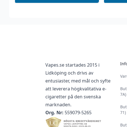
Uppsök alltid läkare och/eller akutmottagning om du
barn fått i sig nikotin, då det är väldigt skadligt för
Upplever du ihållande biverkningar som är angivna i
vänligen uppsök läkare och ta med förpackningen s
Footer
E-vätskor med nikotin har en hållbarhet på minst 2 
förpackning och minst 1 månad vid öppnad förpackn
bortom solljus mellan 5-25 °C på en torr och mörk pl
Inf
Vapes.se startades 2015 i
Lidköping och drivs av
Va
entusiaster, med mål och syfte
att leverera högkvalitativa e-
But
7A)
cigaretter på den svenska
marknaden.
But
Org. Nr:
559079-5265
71)
But