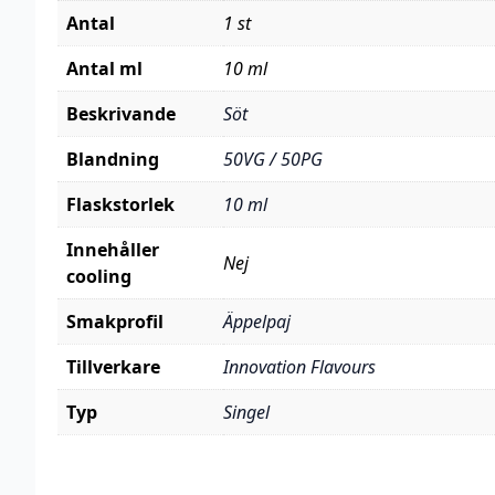
Antal
1 st
Antal ml
10 ml
Beskrivande
Söt
Blandning
50VG / 50PG
Flaskstorlek
10 ml
Innehåller
Nej
cooling
Smakprofil
Äppelpaj
Tillverkare
Innovation Flavours
Typ
Singel