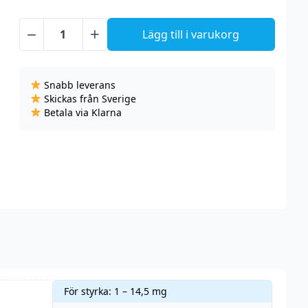
−
+
Lägg till i varukorg
Innovation
-
Sweet
Snabb leverans
Apple
Skickas från Sverige
Pie
Betala via Klarna
(10
ml)
mängd
För styrka: 1 – 14,5 mg