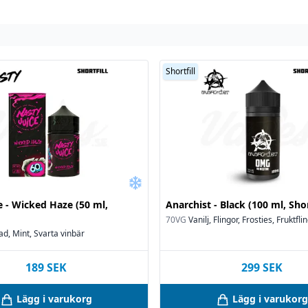
n köp
Shortfill
spädd men ska användas
nt tvätta den av den del
 och ditt ansikte vid
 på 18 år.
e - Wicked Haze (50 ml,
Anarchist - Black (100 ml, Shor
70VG
Vanilj, Flingor, Frosties, Fruktfli
d, Mint, Svarta vinbär
rvaras i 12 °C.
 räckhåll för barn och
189
SEK
299
SEK
Lägg i varukorg
Lägg i varukorg