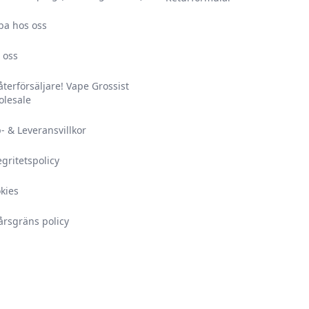
ba hos oss
 oss
 återförsäljare! Vape Grossist
lesale
- & Leveransvillkor
egritetspolicy
kies
årsgräns policy