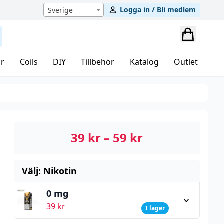
Logga in / Bli medlem
Sverige
r
Coils
DIY
Tillbehör
Katalog
Outlet
39
kr
–
59
kr
Välj: Nikotin
0 mg
39
kr
I lager