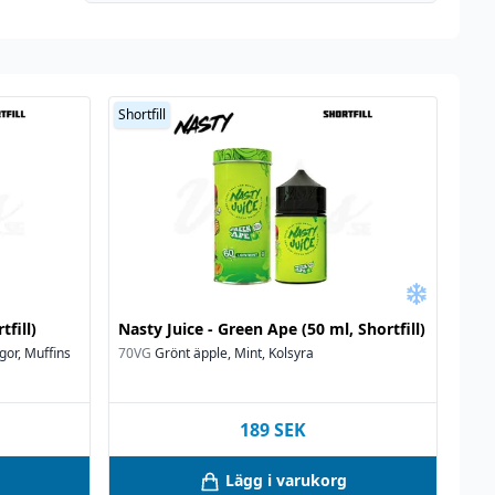
Shortfill
tfill)
Nasty Juice - Green Ape (50 ml, Shortfill)
ngor, Muffins
70VG
Grönt äpple, Mint, Kolsyra
189
SEK
Lägg i varukorg