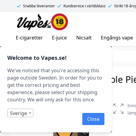
Snabba leveranser
Kundservice i världsklass
Strikt 18-år
Vapes.se
E-cigaretter
E-juice
Nicsalt
Engångs vape
E-juice
E-juice med nikotin
Freebase
Welcome to Vapes.se!
We've noticed that you're accessing this
Innovation – Sweet Apple Pie
page outside Sweden. In order for you to
get the correct pricing and best
Art.nr: 40537
experience, please select your shipping
country. We will only ask for this once.
Inn
Sverige
lämp
Close