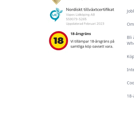
Job
Om
Bli
Who
Köp
Int
Coo
18-