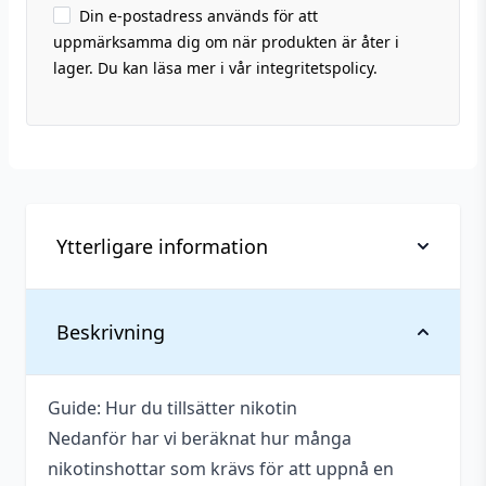
Din e-postadress används för att
uppmärksamma dig om när produkten är åter i
lager. Du kan läsa mer i vår integritetspolicy.
Ytterligare information
Vikt
0,142 kg
Beskrivning
Anpassad för
Upp till 3 mg
nikotinstyrka
Guide: Hur du tillsätter nikotin
Nedanför har vi beräknat hur många
Antal ml
100 ml
nikotinshottar som krävs för att uppnå en