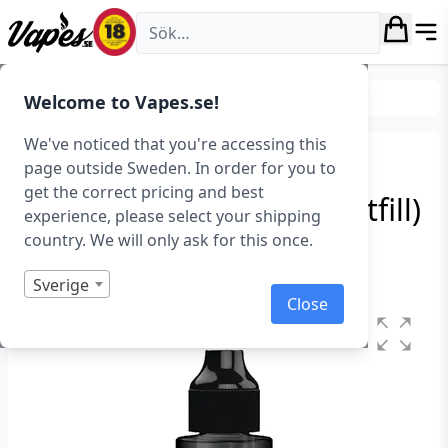
Vapes.se
E-juice
Shortfills
Welcome to Vapes.se!
We've noticed that you're accessing this
Future Juice – Cherry &
page outside Sweden. In order for you to
get the correct pricing and best
Lemonade (100 ml, Shortfill)
experience, please select your shipping
country. We will only ask for this once.
Art.nr: 42448
Slut i lager
Sverige
Close