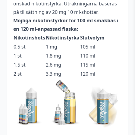
Beskrivande
Fruktig
,
Söt
,
Syrlig
önskad nikotinstyrka. Uträkningarna baseras
på tillsättning av 20 mg 10 ml-shottar.
Blandning
65VG / 35PG
Möjliga nikotinstyrkor för 100 ml smakbas i
Flaskstorlek
120 ml
en 120 ml-anpassad flaska:
Nikotinshots
Nikotinstyrka
Slutvolym
Innehåller
Nej
cooling
0.5 st
1 mg
105 ml
1 st
1.8 mg
110 ml
Serie
Future Juice
1.5 st
2.6 mg
115 ml
Tillverkare
Future Juice Labs
2 st
3.3 mg
120 ml
Typ
Shortfill
Utrymme för
20 ml (2 st)
nikotinshots