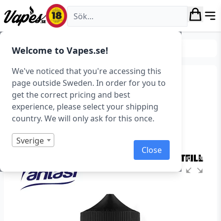
Vapes.se
E-juice
Smaker
Frukt & Bär
Welcome to Vapes.se!
We've noticed that you're accessing this
Fantasi – Grape (50 ml,
page outside Sweden. In order for you to
get the correct pricing and best
Shortfill)
experience, please select your shipping
country. We will only ask for this once.
Art.nr: 37995
Slut i lager
Sverige
Close