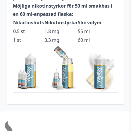
Möjliga nikotinstyrkor för 50 ml smakbas i
Beskrivande
Fruktig
,
Kylig
en 60 ml-anpassad flaska:
Fanta
,
Mentol
,
Mint
,
Smakprofil
Nikotinshots
Nikotinstyrka
Slutvolym
Vindruva
0.5 st
1.8 mg
55 ml
Typ
Shortfill
1 st
3.3 mg
60 ml
Flaskstorlek
60 ml
Blandning
70VG / 30PG
Innehåller
Ja
cooling
Serie
Fantasi
Tillverkare
Fantasi Lab Venture
Footer
Antal
1 st
Antal ml
50 ml