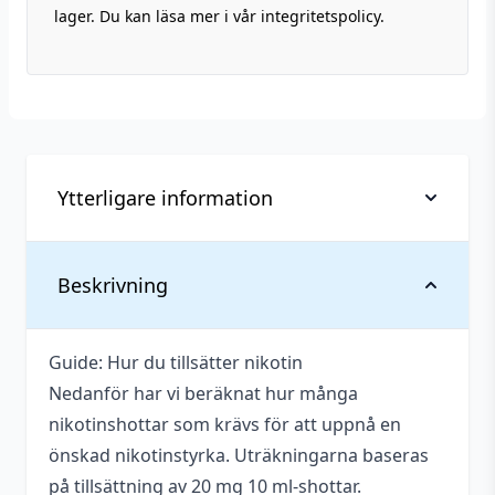
lager. Du kan läsa mer i vår integritetspolicy.
Ytterligare information
Vikt
0,081 kg
Beskrivning
Tillverkningsland
Malaysia
Guide: Hur du tillsätter nikotin
Utrymme för
15 ml (1,5 st)
Nedanför har vi beräknat hur många
nikotinshots
nikotinshottar som krävs för att uppnå en
Anpassad för
önskad nikotinstyrka. Uträkningarna baseras
3 mg
nikotinstyrka
på tillsättning av 20 mg 10 ml-shottar.