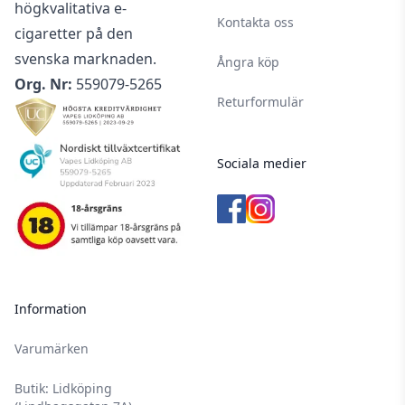
högkvalitativa e-
Använd gärna handskar och undvik att röra
Kontakta oss
cigaretter på den
dina ögon och ditt ansikte vid hantering av
svenska marknaden.
nikotin.
Ångra köp
Org. Nr:
559079-5265
Nikotin- & tobaksprodukter har en laglig
Returformulär
åldersgräns på 18 år.
Denna produkt är endast avsedd för vuxna
rökare.
Sociala medier
För optimal livslängd på din nikotinvätska bör
den förvaras i 12 °C.
Förvara all din utrustning och alla nikotinvaror
utom räckhåll för barn och husdjur.
Läs igenom säkerhetsbilagan innan
Information
användning.
Uppsök alltid läkare och/eller akutmottagning
Varumärken
om du misstänker att ditt barn fått i sig nikotin,
Butik: Lidköping
då det är väldigt skadligt för icke-vuxna