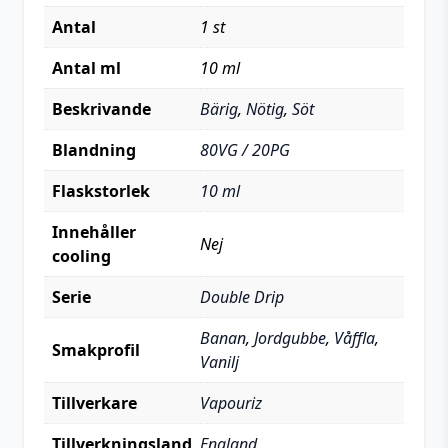
Antal
1 st
Antal ml
10 ml
Beskrivande
Bärig
,
Nötig
,
Söt
Blandning
80VG / 20PG
Flaskstorlek
10 ml
Innehåller
Nej
cooling
Serie
Double Drip
Banan
,
Jordgubbe
,
Våffla
,
Smakprofil
Vanilj
Tillverkare
Vapouriz
Tillverkningsland
England