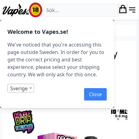
Vapes.se
E-juice
E-juice varumärken
Welcome to Vapes.se!
We've noticed that you're accessing this
Double Drip – Strawberry
page outside Sweden. In order for you to
get the correct pricing and best
Banana Waffle (10 ml,
experience, please select your shipping
Singel)
country. We will only ask for this once.
Art.nr: 37476
Sverige
Close
Slut i lager