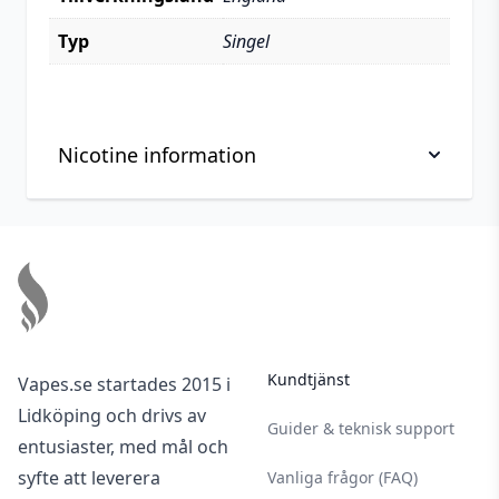
Typ
Singel
Nicotine information
Viktig information om hantering av nikotin, läs
Footer
innan köp
Nikotin är ett mycket beroendeframkallande
ämne.
Nikotin är giftigt i ren form. Denna produkt är
Kundtjänst
Vapes.se startades 2015 i
utspädd men ska användas med försiktighet.
Lidköping och drivs av
Vid kontakt av nikotin på huden bör du alltid
Guider & teknisk support
entusiaster, med mål och
noggrant tvätta den av den del som
syfte att leverera
Vanliga frågor (FAQ)
exponerats.